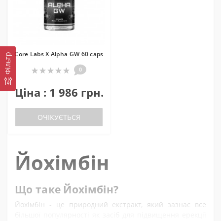
Core Labs X Alpha GW 60 caps
Фільтр
0
Ціна : 1 986 грн.
ОЧІКУЄТЬСЯ
Йохімбін
Що таке Йохімбін?
Йохімбін - це природний екстракт, який зазнає все
більшої популярності як засіб для підвищення ерекції