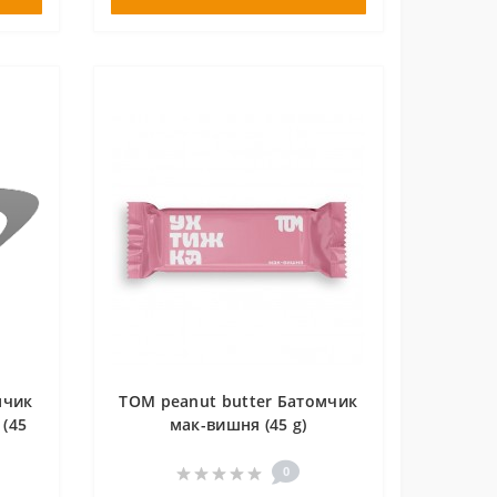
мчик
TOM peanut butter Батомчик
 (45
мак-вишня (45 g)
0