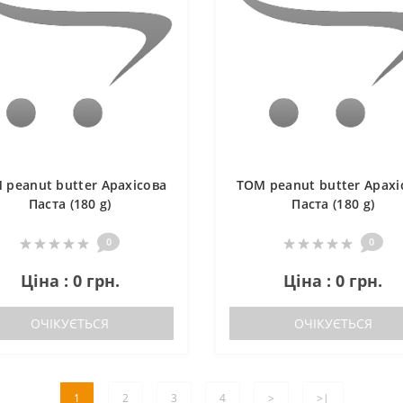
 peanut butter Арахісова
TOM peanut butter Арахі
Паста (180 g)
Паста (180 g)
0
0
Ціна : 0 грн.
Ціна : 0 грн.
ОЧІКУЄТЬСЯ
ОЧІКУЄТЬСЯ
1
2
3
4
>
>|