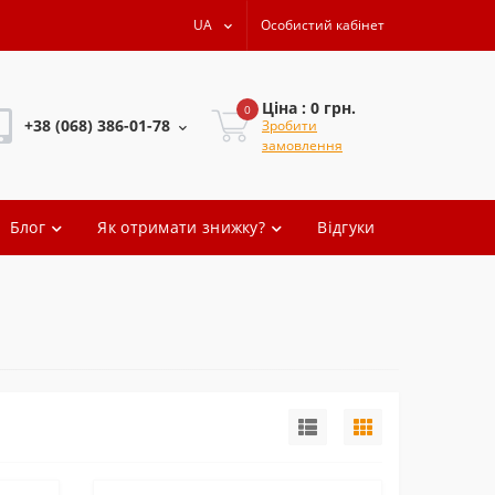
UA
Особистий кабінет
Ціна : 0 грн.
0
+38 (068) 386-01-78
Зробити
замовлення
+38 (068) 386-01-78
Блог
Як отримати знижку?
Відгуки
+38 (068) 386-01-78
+38 (068) 386-01-78
oleg.artem