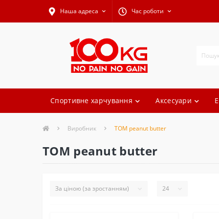
Наша адреса
Час роботи
Спортивне харчування
Аксесуари
Е
Виробник
TOM peanut butter
TOM peanut butter