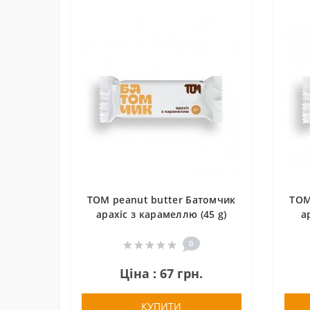
TOM peanut butter Батомчик
TOM
арахіс з карамеллю (45 g)
а
0
Ціна : 67 грн.
КУПИТИ