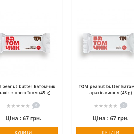
 peanut butter Батомчик
TOM peanut butter Бато
рахіс з протеїном (45 g)
арахіс-вишня (45 g)
0
0
Ціна : 67 грн.
Ціна : 67 грн.
КУПИТИ
КУПИТИ