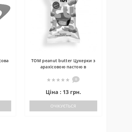
сова
TOM peanut butter Цукерки з
арахісовою пастою в
молочному шоколадi (9 g)
0
Ціна : 13 грн.
ОЧІКУЄТЬСЯ