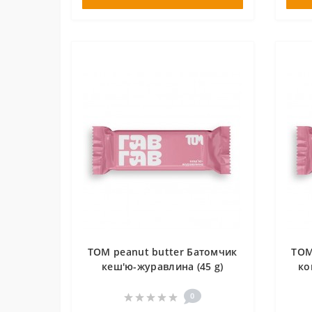
TOM peanut butter Батомчик
TOM
кеш'ю-журавлина (45 g)
ко
0