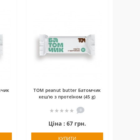
мчик
TOM peanut butter Батомчик
кеш'ю з протеїном (45 g)
0
Ціна : 67 грн.
КУПИТИ