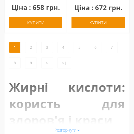
Ціна : 658 грн.
Ціна : 672 грн.
КУПИТИ
КУПИТИ
1
2
3
4
5
6
7
8
9
>
>|
Жирні кислоти:
користь для
здоров'я і краси
Розгорнути
Жирні кислоти є незамінними компонентами раціону,