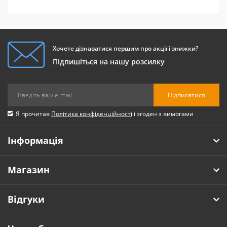
оскільки забезпечують роботу всіх клітин організму.
Вони входять до складу багатьох продуктів харчування,
проте частіше за все з дієвою концентрацією
натуральних жирних кислот зустрічаються в
рослинних оліях, рибі і морепродуктах.
Хочете дізнаватися першим про акції і знижки?
Підпишіться на нашу розсилку
Підписатися
Я прочитав
Політика конфіденційності
і згоден з вимогами
Інформація
Магазин
Відгуки
Переваги натуральних жирних
кислот для здоров'я