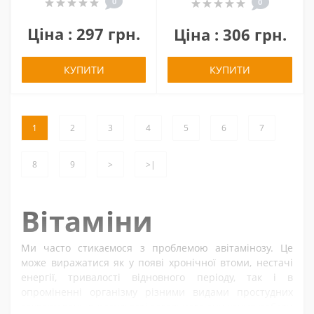
0
0
Ціна : 297 грн.
Ціна : 306 грн.
КУПИТИ
КУПИТИ
1
2
3
4
5
6
7
8
9
>
>|
Вітаміни
Ми часто стикаємося з проблемою авітамінозу. Це
може виражатися як у появі хронічної втоми, нестачі
енергії, тривалості відновного періоду, так і в
опроміненні організму різними видами простудних
захворювань в результаті загального зниження роботи