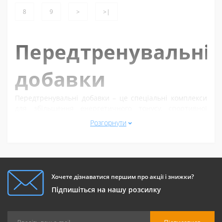
8
9
>
>|
Передтренувальні
добавки
Передтренувальні добавки – це спеціальні комплекси
для збільшення енергетичного тонусу, спортивної
витривалості та взагалі підвищення тренувальної
Розгорнути
інтенсивності. Вони дозволяють покращити результат
та скоротити час, який потрібен для досягнення
бажаного ефекту в спорті і фітнесі.
Переваги передтренувальних
Хочете дізнаватися першим про акції і знижки?
добавок
Підпишіться на нашу розсилку
Передтренувальні добавки містять компоненти, які
забезпечують посилення продуктивності при тяжких
тренуваннях: