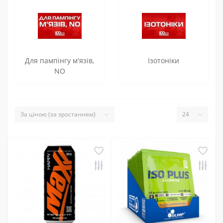
Для пампінгу м'язів,
Ізотоніки
NO