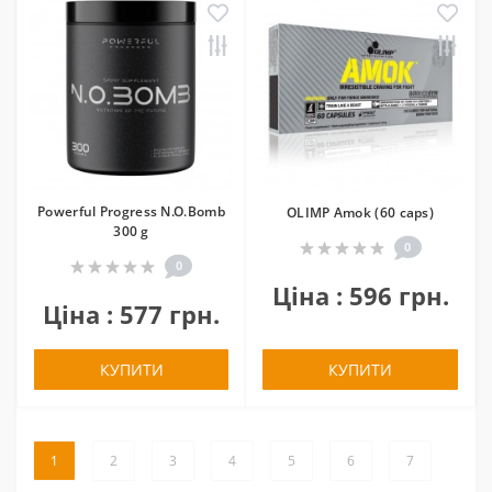
Powerful Progress N.O.Bomb
OLIMP Amok (60 caps)
300 g
0
0
Ціна : 596 грн.
Ціна : 577 грн.
КУПИТИ
КУПИТИ
1
2
3
4
5
6
7