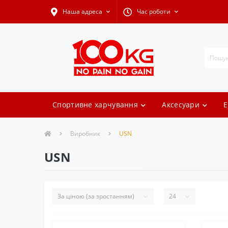
Наша адреса
Час роботи
Спортивне харчування
Аксесуари
Е
Виробник
USN
USN