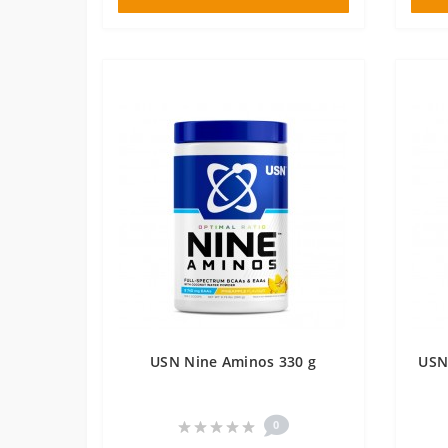
USN Nine Aminos 330 g
USN
0