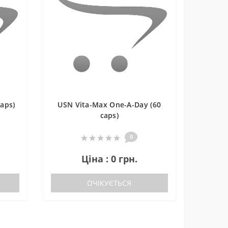
aps)
USN Vita-Max One-A-Day (60
caps)
0
Ціна : 0 грн.
ОЧІКУЄТЬСЯ