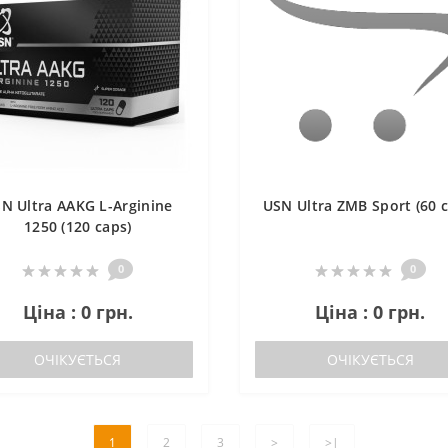
N Ultra AAKG L-Arginine
USN Ultra ZMB Sport (60 c
1250 (120 caps)
0
0
Ціна : 0 грн.
Ціна : 0 грн.
ОЧІКУЄТЬСЯ
ОЧІКУЄТЬСЯ
1
2
3
>
>|