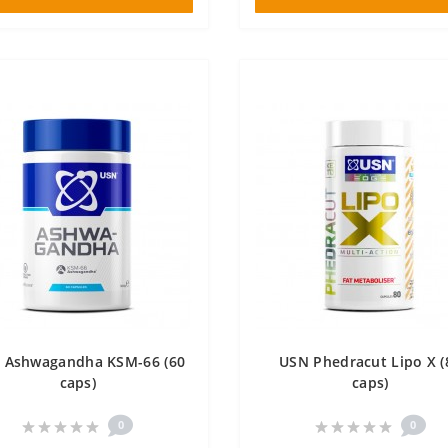
 Ashwagandha KSM-66 (60
USN Phedracut Lipo X (
caps)
caps)
0
0