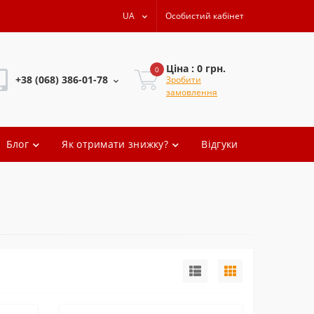
UA
Особистий кабінет
Ціна : 0 грн.
0
+38 (068) 386-01-78
Зробити
замовлення
+38 (068) 386-01-78
Блог
Як отримати знижку?
Відгуки
+38 (068) 386-01-78
+38 (068) 386-01-78
oleg.artem