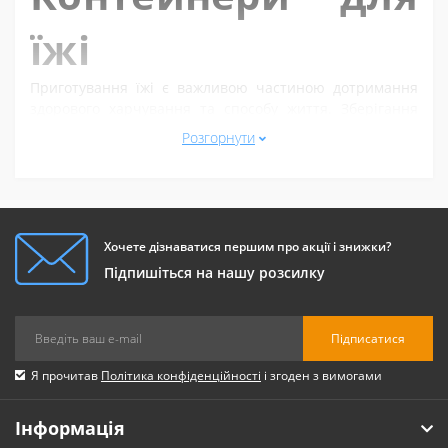
їжі
Приготування їжі є важливою частиною дотримання
здорового харчування та способу життя. Зберігання
продуктів є важливим фактором для успішного
Розгорнути
дотримання режиму приготування їжі, оскільки вам
потрібно безпечно транспортувати свої страви та
закуски, щоб взяти їх із собою. Контейнери для їжі – це
ідеальний портативний варіант для того, щоб взяти
їжу в офіс, спортзал або на нічліг.
Хочете дізнаватися першим про акції і знижки?
Підпишіться на нашу розсилку
Підписатися
Я прочитав
Політика конфіденційності
і згоден з вимогами
Інформація