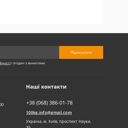
Підписатися
йності
і згоден з вимогами
Наші контакти
+38 (068) 386-01-78
00
100kg.info@gmail.com
Українa, м. Київ, проспект Науки,
35