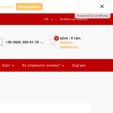
×
претить
Разрешить
Powered by SendPulse
UA
Особистий кабінет
Ціна : 0 грн.
0
+38 (068) 386-01-78
Зробити
замовлення
+38 (068) 386-01-78
Блог
Як отримати знижку?
Відгуки
+38 (068) 386-01-78
+38 (068) 386-01-78
oleg.artem