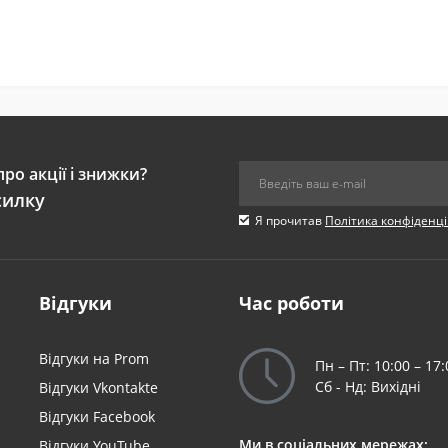
ро акції і знижки?
силку
Я прочитав
Політика конфіденці
Відгуки
Час роботи
я
Відгуки на Prom
Пн – Пт: 10:00 – 17:
Сб - Нд: Вихідні
Відгуки Vkontakte
Відгуки Facebook
Ми в соціальних мережах:
Відгуки YouTube