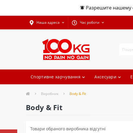
Разрешите нашему с
Наша адреса
Час роботи
Спортивне харчування
Аксесуари
Е
Виробник
Body & Fit
Body & Fit
Товари обраного виробника відсутні