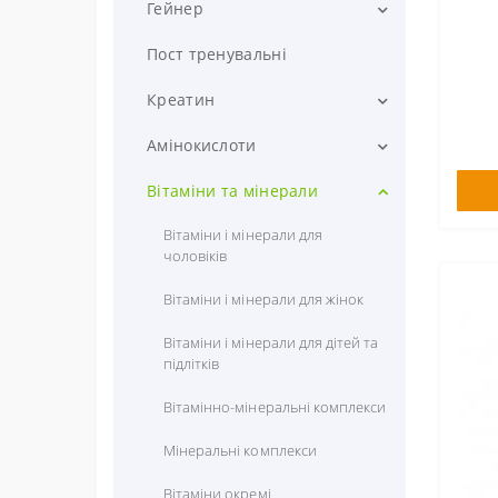
Багатокомпонентний протеїн
Протеїнові батончики
Гейнер
Казеїн протеїн
Вуглеводні батончики
Високобілковий гейнер
Пост тренувальні
Яєчний протеїн
Високовуглеводний гейнер
Креатин
Яловичий протеїн
Вуглеводи (карбо)
Креатин моногідрат
Амінокислоти
Рослинний протеїн
Креатин гідрохлорид
BCAA
Вітаміни та мінерали
Креатин комплексний
Амінокислотний комплекс
Вітаміни і мінерали для
чоловіків
Креатин малат
Глютамін
Вітаміни і мінерали для жінок
Креалкалін
Аргінін
Вітаміни і мінерали для дітей та
Креатин із транспортною
Цитрулін
підлітків
системою
Бета аланін
Вітамінно-мінеральні комплекси
Таурін
Мінеральні комплекси
HMB
Вітаміни окремі