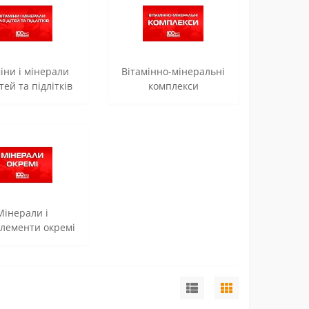
іни і мінерали
Вітамінно-мінеральні
тей та підлітків
комплекси
Мінерали і
елементи окремі