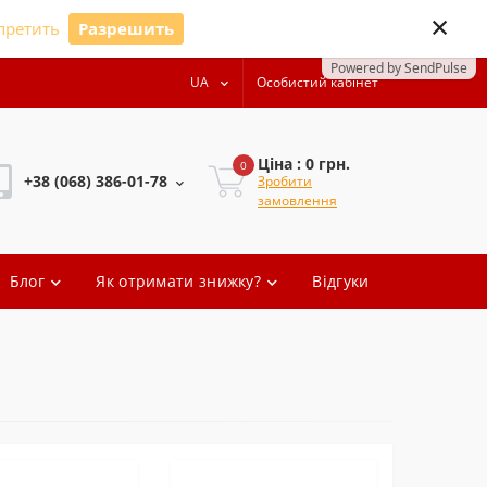
×
претить
Разрешить
Powered by SendPulse
UA
Особистий кабінет
Ціна : 0 грн.
0
+38 (068) 386-01-78
Зробити
замовлення
+38 (068) 386-01-78
Блог
Як отримати знижку?
Відгуки
+38 (068) 386-01-78
+38 (068) 386-01-78
oleg.artem