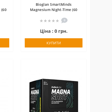
Bioglan SmartMinds
 (60
Magnesium Night-Time (60
gummies)
0
Ціна : 0 грн.
КУПИТИ