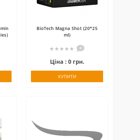
amin
BioTech Magna Shot (20*25
ies)
ml)
0
Ціна : 0 грн.
КУПИТИ