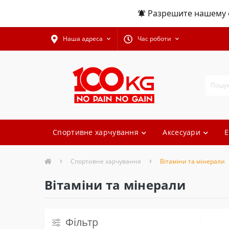
Разрешите нашему с
Наша адреса
Час роботи
Спортивне харчування
Аксесуари
Е
Спортивне харчування
Вітаміни та мінерали
Вітаміни та мінерали
Фільтр