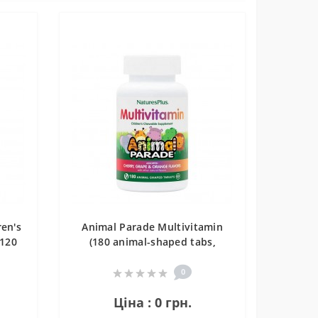
ren's
Animal Parade Multivitamin
(120
(180 animal-shaped tabs,
rry
natural grape)
0
Ціна : 0 грн.