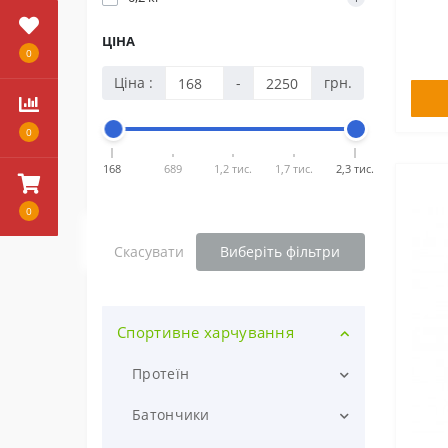
ЦІНА
0
Ціна :
-
грн.
0
168
689
1,2 тис.
1,7 тис.
2,3 тис.
0
Скасувати
Виберіть фільтри
Спортивне харчування
Протеїн
Сироватковий протеїн
Батончики