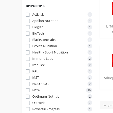
ВИРОБНИК
Activlab
1
Apollon Nutrition
1
Віт
Bioglan
1
BioTech
1
Blackstone labs
1
Evolite Nutrition
1
Healthy Sport Nutrition
1
Immune Labs
2
IronFlex
2
KAL
1
MST
Міне
7
NOSOROG
2
NOW
10
Optimum Nutrition
2
OstroVit
7
Powerful Progress
1