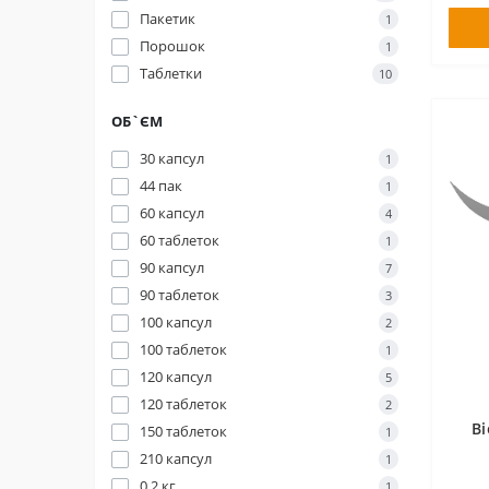
Пакетик
1
Порошок
1
Таблетки
10
ОБ`ЄМ
30 капсул
1
44 пак
1
60 капсул
4
60 таблеток
1
90 капсул
7
90 таблеток
3
100 капсул
2
100 таблеток
1
120 капсул
5
120 таблеток
2
Bi
150 таблеток
1
210 капсул
1
0,2 кг
1