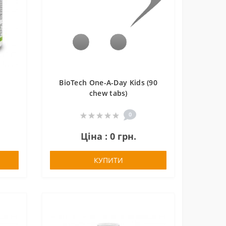
BioTech One-A-Day Kids (90
chew tabs)
0
Ціна : 0 грн.
КУПИТИ