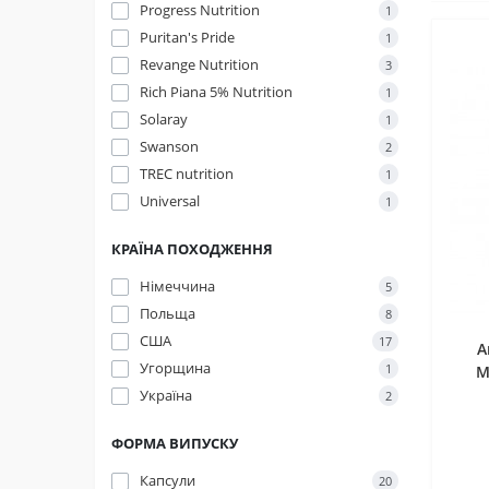
Progress Nutrition
1
Puritan's Pride
1
Revange Nutrition
3
Rich Piana 5% Nutrition
1
Solaray
1
Swanson
2
TREC nutrition
1
Universal
1
КРАЇНА ПОХОДЖЕННЯ
Німеччина
5
Польща
8
США
17
A
Угорщина
1
M
Україна
2
ФОРМА ВИПУСКУ
Капсули
20