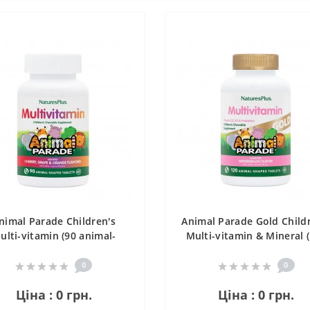
nimal Parade Children's
Animal Parade Gold Child
ulti-vitamin (90 animal-
Multi-vitamin & Mineral 
shaped tabs, orange)
animal-shaped tabs, che
orange grape)
0
0
Ціна : 0 грн.
Ціна : 0 грн.