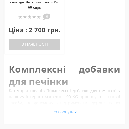
Revange Nutrition Liver3 Pro
60 caps
0
Ціна : 2 700 грн.
В НАЯВНОСТІ
Комплексні добавки
для печінки
Категорія товарів "Комплексні добавки для печінки" у
нашому інтернет-магазині 100 KG пропонує ефективні
засоби, що допоможуть підтримувати здоров'я вашої
печінки. Значна кількість патологічних процесів в
Розгорнути
організмі людини пов'язані з порушенням функцій
печінки, тому вчасне попередження та лікування
захворювань цієї внутрішньої організацій важливо для