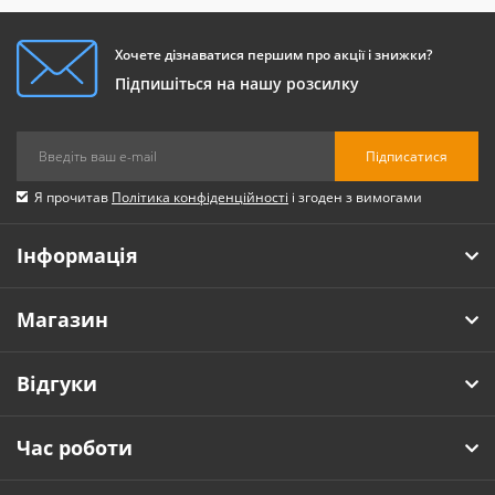
збереження здоров'я.
Хочете дізнаватися першим про акції і знижки?
Підпишіться на нашу розсилку
Підписатися
Я прочитав
Політика конфіденційності
і згоден з вимогами
Інформація
На що звернути увагу під час
Магазин
вибору комплексних добавок для
печінки?
Відгуки
Щоб визначитися з вибором ефективної комплексної
добавки для печінки, потрібно звернути увагу на
наступні моменти:
Час роботи
Склад;
Дозування;