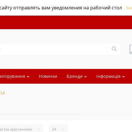
айту отправлять вам уведомления на рабочий стол
За
кіпірування
Новинки
Бренди
Інформація
CLA