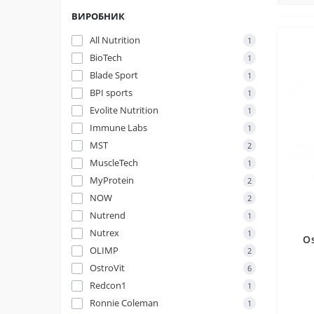
ВИРОБНИК
All Nutrition
1
BioTech
1
Blade Sport
1
BPI sports
1
Evolite Nutrition
1
Immune Labs
1
MST
2
MuscleTech
1
MyProtein
2
NOW
2
Nutrend
1
Nutrex
1
Os
OLIMP
2
OstroVit
6
Redcon1
1
Ronnie Coleman
1