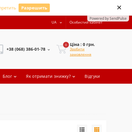
×
претить
Разрешить
Powered by SendPulse
UA
Особистий кабінет
Ціна : 0 грн.
0
+38 (068) 386-01-78
Зробити
замовлення
+38 (068) 386-01-78
Блог
Як отримати знижку?
Відгуки
+38 (068) 386-01-78
+38 (068) 386-01-78
oleg.artem