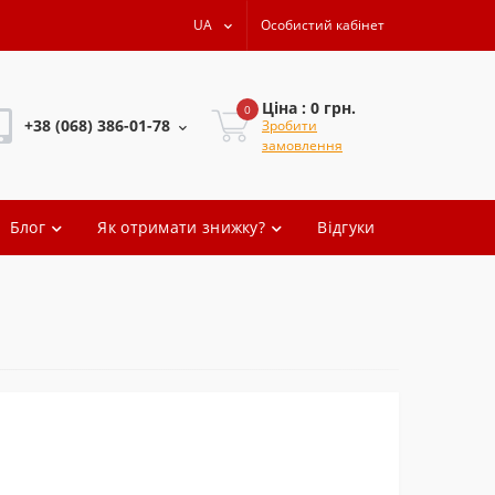
UA
Особистий кабінет
Ціна : 0 грн.
0
+38 (068) 386-01-78
Зробити
замовлення
+38 (068) 386-01-78
Блог
Як отримати знижку?
Відгуки
+38 (068) 386-01-78
+38 (068) 386-01-78
oleg.artem