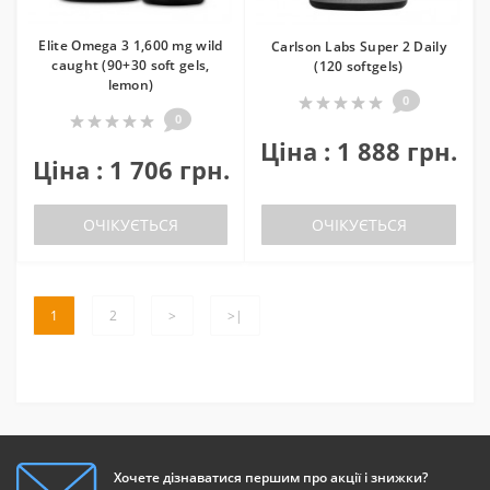
Elite Omega 3 1,600 mg wild
Carlson Labs Super 2 Daily
caught (90+30 soft gels,
(120 softgels)
lemon)
0
0
Ціна : 1 888 грн.
Ціна : 1 706 грн.
ОЧІКУЄТЬСЯ
ОЧІКУЄТЬСЯ
1
2
>
>|
Хочете дізнаватися першим про акції і знижки?