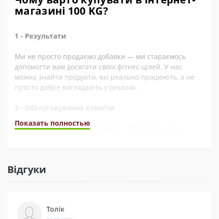
магазині 100 KG?
1 - Результати
Ми не просто продаємо добавки — ми стараємось
допомогти вам досягати своїх фітнес-цілей. У нас
можна знайти продукти, які реально працюють, а не
просто добре виглядають у рекламі.
2 - Обслуговування клієнтів
Показать полностью
Ми завжди на зв’язку у Telegram, WhatsApp, Viber,
Instagram, YouTube, та через електронну пошту. А ще
швидко обробляємо замовлення. Наші покупці часто це
відзначають у відгуках.
Відгуки
3 - Безпека
Ми сертифіковані на Prom і маємо багато відгуків на
Толік
різних платформах. Це підтверджує, що нам можна