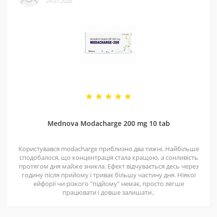
24.07.2026
довіряти.
4 - Спеціальні пропозиції
Маємо хороші ціни завдяки прямим контактам із
постачальниками. Часто бувають знижки — слідкуйте
за оновленнями на нашій сторінці у
Telegram-каналі
.
5 - Репутація
Ми працюємо з 2011 року. За цей час відправили
безліч замовлень, протестували багато продуктів і
Mednova Modacharge 200 mg 10 tab
допомогли багатьом клієнтам. Нам приємно, що нас
рекомендують і повертаються знову.
Користувався modacharge приблизно два тижні. Найбільше
сподобалося, що концентрація стала кращою, а сонливість
протягом дня майже зникла. Ефект відчувається десь через
годину після прийому і триває більшу частину дня. Ніякої
ейфорії чи різкого "підйому" немає, просто легше
працювати і довше залишати..