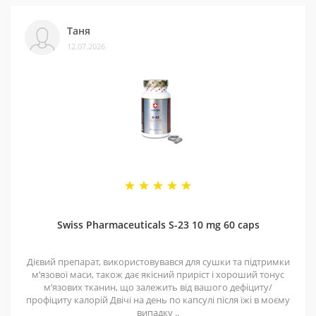
Таня
12.07.2026
Swiss Pharmaceuticals S-23 10 mg 60 caps
Дієвий препарат, використовувався для сушки та підтримки
мʼязової маси, також дає якісний приріст і хороший тонус
мʼязових тканин, що залежить від вашого дефіциту/
профіциту калорій Двічі на день по капсулі після їжі в моєму
випадку ..