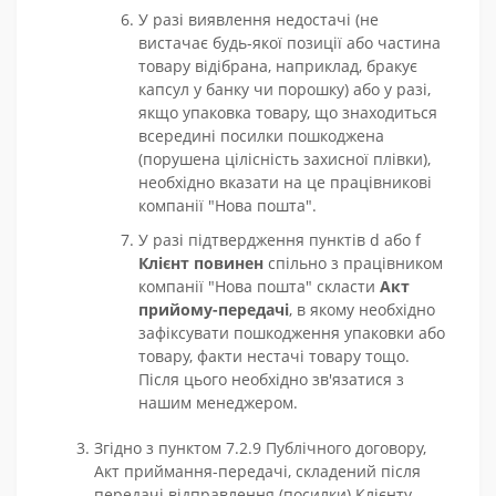
У разі виявлення недостачі (не
вистачає будь-якої позиції або частина
товару відібрана, наприклад, бракує
капсул у банку чи порошку) або у разі,
якщо упаковка товару, що знаходиться
всередині посилки пошкоджена
(порушена цілісність захисної плівки),
необхідно вказати на це працівникові
компанії "Нова пошта".
У разі підтвердження пунктів d або f
Клієнт повинен
спільно з працівником
компанії "Нова пошта" скласти
Акт
прийому-передачі
, в якому необхідно
зафіксувати пошкодження упаковки або
товару, факти нестачі товару тощо.
Після цього необхідно зв'язатися з
нашим менеджером.
Згідно з пунктом 7.2.9 Публічного договору,
Акт приймання-передачі, складений після
передачі відправлення (посилки) Клієнту