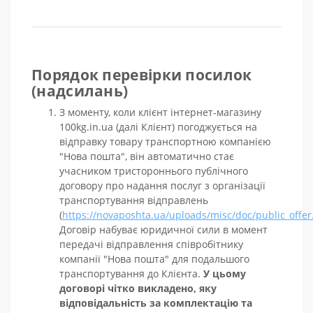
Порядок перевірки посилок
(надсилань)
З моменту, коли клієнт інтернет-магазину
100kg.in.ua (далі Клієнт) погоджується на
відправку товару транспортною компанією
"Нова пошта", він автоматично стає
учасником тристороннього публічного
договору про надання послуг з організації
транспортування відправлень
(
https://novaposhta.ua/uploads/misc/doc/public_offer
Договір набуває юридичної сили в момент
передачі відправлення співробітнику
компанії "Нова пошта" для подальшого
транспортування до Клієнта.
У цьому
договорі чітко викладено, яку
відповідальність за комплектацію та