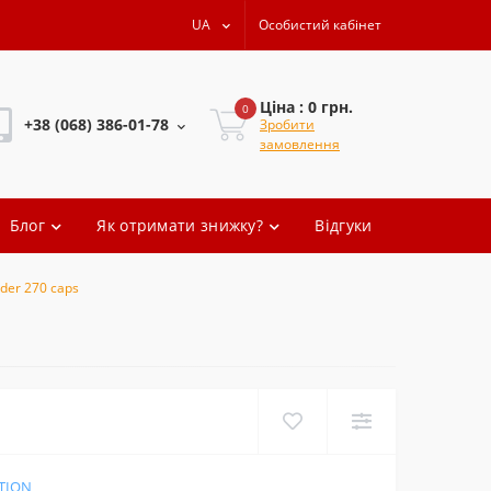
UA
Особистий кабінет
Ціна : 0 грн.
0
+38 (068) 386-01-78
Зробити
замовлення
+38 (068) 386-01-78
Блог
Як отримати знижку?
Відгуки
+38 (068) 386-01-78
+38 (068) 386-01-78
nder 270 caps
oleg.artem
ITION