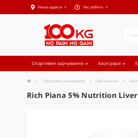
Наша адреса
Час роботи
Спортивне харчування
Аксесуари
Е
Спортивне харчування
Для печінки
Комп
Rich Piana 5% Nutrition Live