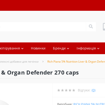
кіпірування
Новинки
Бренди
Інформація
лексні добавки для печінки
Rich Piana 5% Nutrition Liver & Organ Defe
r & Organ Defender 270 caps
Відгуки:
(0)
Виробник:
RICH PIANA 5% NUTR