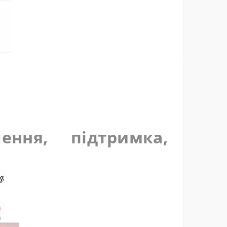
я
ння, підтримка,