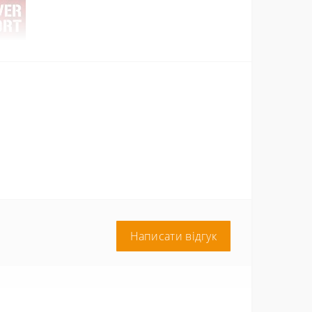
Написати відгук
но можна покластися. Ось чому ми дозували цей