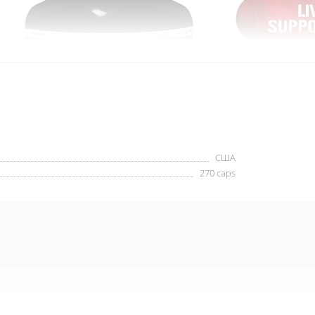
США
270 caps
их життєво важливих органів, вам потрібна добавка на яку дійс