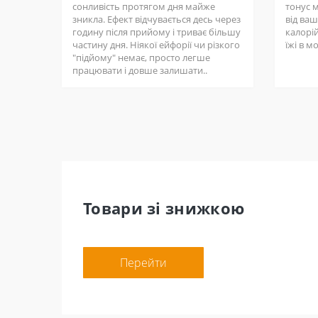
сонливість протягом дня майже
тонус 
зникла. Ефект відчувається десь через
від ва
годину після прийому і триває більшу
калорій
частину дня. Ніякої ейфорії чи різкого
їжі в м
"підйому" немає, просто легше
працювати і довше залишати..
Товари зі знижкою
Перейти