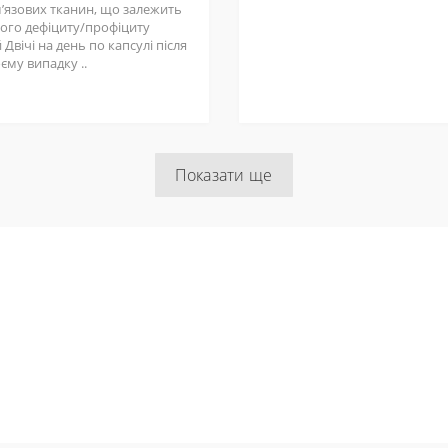
мʼязових тканин, що залежить
шого дефіциту/профіциту
 Двічі на день по капсулі після
оєму випадку ..
Показати ще