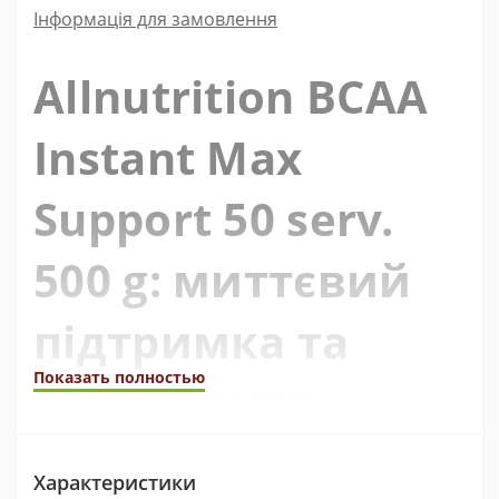
Інформація для замовлення
Allnutrition BCAA
Instant Max
Support 50 serv.
500 g: миттєвий
підтримка та
Показать полностью
збільшення
м'язової маси
Характеристики