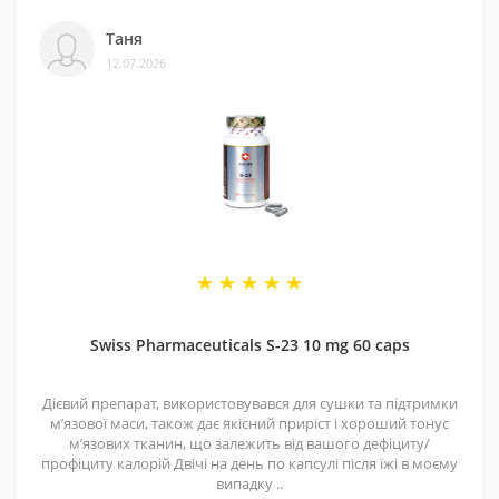
Таня
12.07.2026
Swiss Pharmaceuticals S-23 10 mg 60 caps
Дієвий препарат, використовувався для сушки та підтримки
мʼязової маси, також дає якісний приріст і хороший тонус
мʼязових тканин, що залежить від вашого дефіциту/
профіциту калорій Двічі на день по капсулі після їжі в моєму
випадку ..