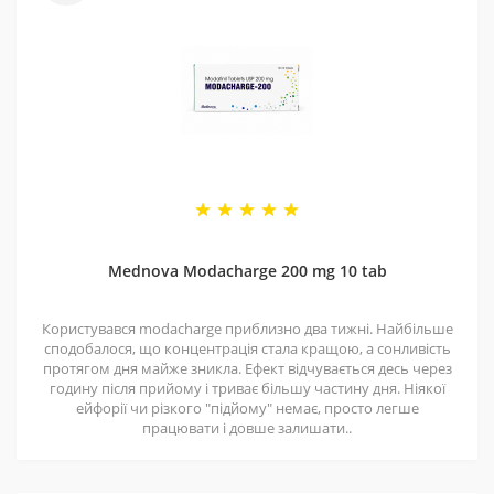
4 - Спеціальні пропозиції
Маємо хороші ціни завдяки прямим контактам із
постачальниками. Часто бувають знижки — слідкуйте
за оновленнями на нашій сторінці у
Telegram-каналі
.
5 - Репутація
Ми працюємо з 2011 року. За цей час відправили
безліч замовлень, протестували багато продуктів і
Mednova Modacharge 200 mg 10 tab
допомогли багатьом клієнтам. Нам приємно, що нас
рекомендують і повертаються знову.
Користувався modacharge приблизно два тижні. Найбільше
сподобалося, що концентрація стала кращою, а сонливість
протягом дня майже зникла. Ефект відчувається десь через
годину після прийому і триває більшу частину дня. Ніякої
ейфорії чи різкого "підйому" немає, просто легше
працювати і довше залишати..