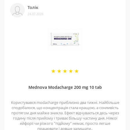
Ми сертифіковані на Prom і маємо багато відгуків на
Толік
різних платформах. Це підтверджує, що нам можна
24.07.2026
довіряти.
4 - Спеціальні пропозиції
Маємо хороші ціни завдяки прямим контактам із
постачальниками. Часто бувають знижки — слідкуйте
за оновленнями на нашій сторінці у
Telegram-каналі
.
5 - Репутація
Ми працюємо з 2011 року. За цей час відправили
безліч замовлень, протестували багато продуктів і
Mednova Modacharge 200 mg 10 tab
допомогли багатьом клієнтам. Нам приємно, що нас
рекомендують і повертаються знову.
Користувався modacharge приблизно два тижні. Найбільше
сподобалося, що концентрація стала кращою, а сонливість
протягом дня майже зникла. Ефект відчувається десь через
годину після прийому і триває більшу частину дня. Ніякої
ейфорії чи різкого "підйому" немає, просто легше
працювати і довше залишати..