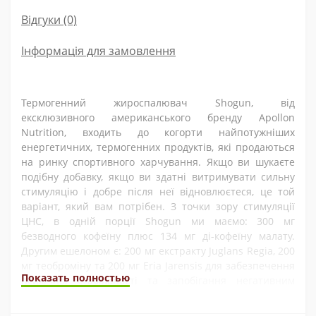
Відгуки (0)
Інформація для замовлення
Термогенний жироспалювач Shogun, від
ексклюзивного американського бренду Apollon
Nutrition, входить до когорти найпотужніших
енергетичних, термогенних продуктів, які продаються
на ринку спортивного харчування. Якщо ви шукаєте
подібну добавку, якщо ви здатні витримувати сильну
стимуляцію і добре після неї відновлюєтеся, це той
варіант, який вам потрібен. З точки зору стимуляції
ЦНС, в одній порції Shogun ми маємо: 300 мг
безводного кофеїну плюс 134 мг ді-кофеїну малату.
Другим ешелоном є: 200 мг екстракту Juglans Regia, 200
мг теоброміну та 200 мг Eria Jarensis для забезпечення
Показать полностью
психічної стабільності та запобігання негативним
стресовим побочкам.