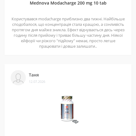
Mednova Modacharge 200 mg 10 tab
допомогли багатьом клієнтам. Нам приємно, що нас
рекомендують і повертаються знову.
Користувався modacharge приблизно два тижні. Найбільше
сподобалося, що концентрація стала кращою, а сонливість
протягом дня майже зникла. Ефект відчувається десь через
годину після прийому і триває більшу частину дня. Ніякої
ейфорії чи різкого "підйому" немає, просто легше
працювати і довше залишати..
Таня
12.07.2026