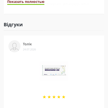
Показать полностью
Ми завжди на зв’язку у Telegram, WhatsApp, Viber,
Instagram, YouTube, та через електронну пошту. А ще
швидко обробляємо замовлення. Наші покупці часто це
відзначають у відгуках.
Відгуки
3 - Безпека
Ми сертифіковані на Prom і маємо багато відгуків на
Толік
різних платформах. Це підтверджує, що нам можна
24.07.2026
довіряти.
4 - Спеціальні пропозиції
Маємо хороші ціни завдяки прямим контактам із
постачальниками. Часто бувають знижки — слідкуйте
за оновленнями на нашій сторінці у
Telegram-каналі
.
5 - Репутація
Ми працюємо з 2011 року. За цей час відправили
безліч замовлень, протестували багато продуктів і