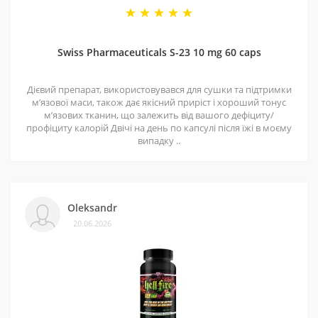
Swiss Pharmaceuticals S-23 10 mg 60 caps
Дієвий препарат, використовувався для сушки та підтримки
мʼязової маси, також дає якісний приріст і хороший тонус
мʼязових тканин, що залежить від вашого дефіциту/
профіциту калорій Двічі на день по капсулі після їжі в моєму
випадку ..
Oleksandr
20.06.2026