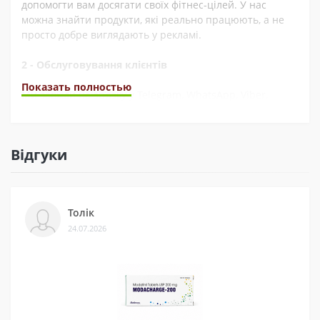
допомогти вам досягати своїх фітнес-цілей. У нас
можна знайти продукти, які реально працюють, а не
просто добре виглядають у рекламі.
2 - Обслуговування клієнтів
Показать полностью
Ми завжди на зв’язку у Telegram, WhatsApp, Viber,
Instagram, YouTube, та через електронну пошту. А ще
швидко обробляємо замовлення. Наші покупці часто це
відзначають у відгуках.
Відгуки
3 - Безпека
Ми сертифіковані на Prom і маємо багато відгуків на
Толік
різних платформах. Це підтверджує, що нам можна
24.07.2026
довіряти.
4 - Спеціальні пропозиції
Маємо хороші ціни завдяки прямим контактам із
постачальниками. Часто бувають знижки — слідкуйте
за оновленнями на нашій сторінці у
Telegram-каналі
.