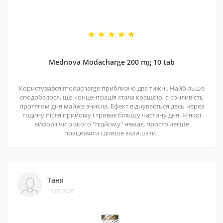
5 - Репутація
Ми працюємо з 2011 року. За цей час відправили
безліч замовлень, протестували багато продуктів і
Mednova Modacharge 200 mg 10 tab
допомогли багатьом клієнтам. Нам приємно, що нас
рекомендують і повертаються знову.
Користувався modacharge приблизно два тижні. Найбільше
сподобалося, що концентрація стала кращою, а сонливість
протягом дня майже зникла. Ефект відчувається десь через
годину після прийому і триває більшу частину дня. Ніякої
ейфорії чи різкого "підйому" немає, просто легше
працювати і довше залишати..
Таня
12.07.2026