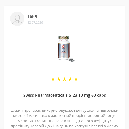
Таня
12.07.2026
Swiss Pharmaceuticals S-23 10 mg 60 caps
Дієвий препарат, використовувався для сушки та підтримки
мʼязової маси, також дає якісний приріст і хороший тонус
мʼязових тканин, що залежить від вашого дефіциту/
профіциту калорій Двічі на день по капсулі після їжі в моєму