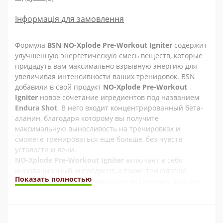
Інформація для замовлення
Формула
BSN NO-Xplode Pre-Workout Igniter
содержит
улучшенную энергетическую смесь веществ, которые
придадуть вам максимально взрывную энергию для
увеличивая интенсивности ваших тренировок. BSN
добавили в свой продукт
NO-Xplode Pre-Workout
Igniter
новое сочетание игредиентов под названием
Endura Shot
. В него входит концентрированный бета-
аланин, благодаря которому вы получите
максимальную выносливость на тренировках и
сможете тренироваться еще больше, без чувств
усталости и лени.
NO-Xplode Pre-Workout Igniter
включает в себя
инновационный ингредиент, а также технологию
Показать полностью
Myogenic Matrix™ - это высококачественный креатин,
который поможет каждому спортсмену достичь своей
цели в максимизации силы,производительности и
мышечной массы. Вы получите правильное
соотношение ингредиентов в эффективных, рабочих