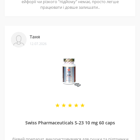
ейфорії чи різкого "підйому" немає, просто легше
больше одного черпака в течении 24 часов!
працювати і довше залишати..
Таня
12.07.2026
Swiss Pharmaceuticals S-23 10 mg 60 caps
Дієвий препарат, використовувався для сушки та підтримки