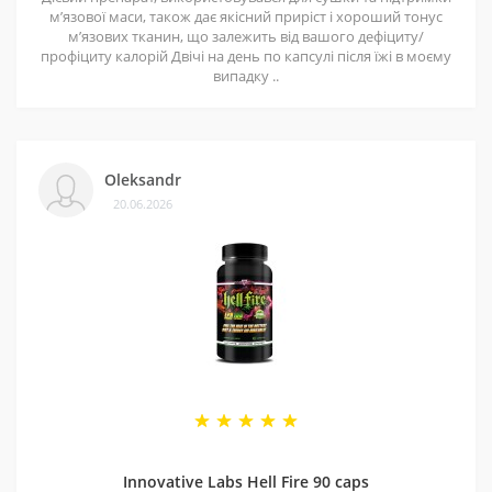
мʼязової маси, також дає якісний приріст і хороший тонус
мʼязових тканин, що залежить від вашого дефіциту/
профіциту калорій Двічі на день по капсулі після їжі в моєму
випадку ..
Oleksandr
20.06.2026
Innovative Labs Hell Fire 90 caps