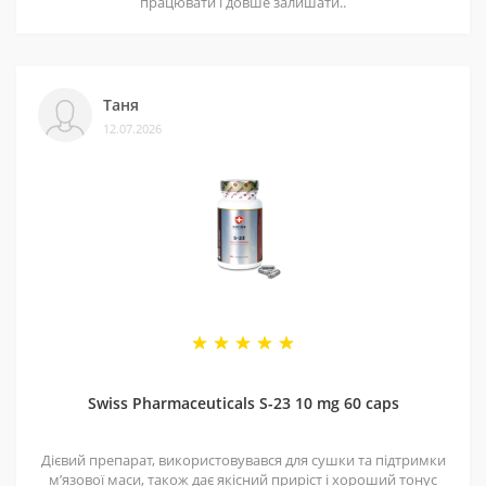
працювати і довше залишати..
Таня
12.07.2026
Swiss Pharmaceuticals S-23 10 mg 60 caps
Дієвий препарат, використовувався для сушки та підтримки
мʼязової маси, також дає якісний приріст і хороший тонус