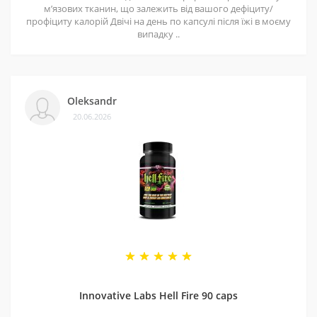
мʼязових тканин, що залежить від вашого дефіциту/
профіциту калорій Двічі на день по капсулі після їжі в моєму
випадку ..
Oleksandr
20.06.2026
Innovative Labs Hell Fire 90 caps