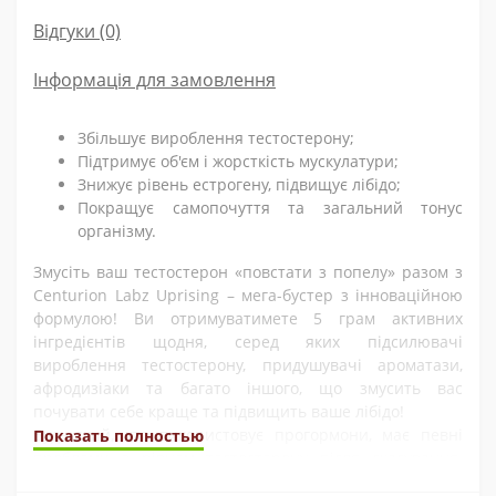
Відгуки (0)
Інформація для замовлення
Збільшує вироблення тестостерону;
Підтримує об'єм і жорсткість мускулатури;
Знижує рівень естрогену, підвищує лібідо;
Покращує самопочуття та загальний тонус
організму.
Змусіть ваш тестостерон «повстати з попелу» разом з
Centurion Labz Uprising – мега-бустер з інноваційною
формулою! Ви отримуватимете 5 грам активних
інгредієнтів щодня, серед яких підсилювачі
вироблення тестостерону, придушувачі ароматази,
афродизіаки та багато іншого, що змусить вас
почувати себе краще та підвищить ваше лібідо!
Будь-який, хто використовує прогормони, має певні
Показать полностью
проблеми з рівнем тестостерону після скасування.
«Повстання» допоможе вам швидко привести