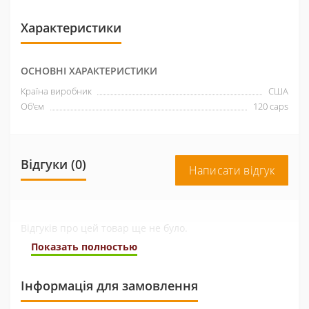
гормональний рівень до нормальних показників. Але
цей продукт буде корисним не тільки тим, хто
Характеристики
використовує прогормони, але і натуральним »
атлетам, які бажають дати стимул для зростання рівня
природного тестостерону.
ОСНОВНІ ХАРАКТЕРИСТИКИ
Країна виробник
США
Об'єм
120 caps
Відгуки (0)
Написати відгук
Відгуків про цей товар ще не було.
Показать полностью
Інформація для замовлення