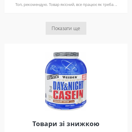
Антикатаболічна,
Топ, рекомендую. Товар якісний, все працює як треба. ..
антиоксидантна,
антистресова матриця
Показати ще
Екстракт зеленого чаю – працює як потужний
антиоксидант, захищаючи клітки від дії вільних
радикалів. Також підвищує життєвий тонус, зменшує
вплив стресу.
Родіола Рожева – сприяє тривалому збереженню
енергії, а також швидкому відновленню сил після
фізичного навантаження. Зменшує навантаження на
серце під час стресу, нормалізує артеріальний тиск та
сон.
Ашваганда – використовується як загальний
омолоджуючий засіб. Підсилює роботу імунної системи,
працює як антиоксидант, підвищує працездатність та
покращує роботу мозку.
Також до складу входять вітаміни С, Д і мінерал Цинк,
які відіграють величезну роль у синтезі тестостерону,
зміцненні імунітету та інших важливих функціях
Товари зі знижкою
організму.