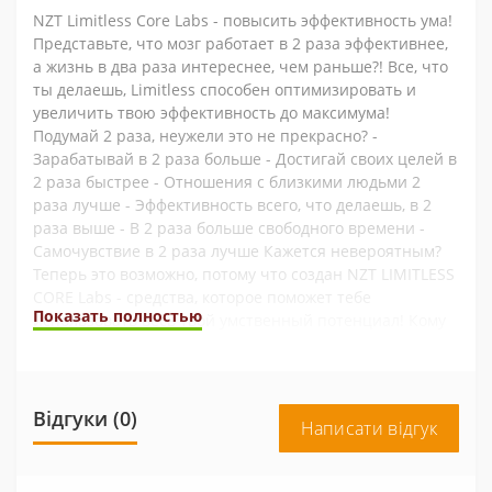
NZT Limitless Core Labs - повысить эффективность ума!
Представьте, что мозг работает в 2 раза эффективнее,
а жизнь в два раза интереснее, чем раньше?! Все, что
ты делаешь, Limitless способен оптимизировать и
увеличить твою эффективность до максимума!
Подумай 2 раза, неужели это не прекрасно? -
Зарабатывай в 2 раза больше - Достигай своих целей в
2 раза быстрее - Отношения с близкими людьми 2
раза лучше - Эффективность всего, что делаешь, в 2
раза выше - В 2 раза больше свободного времени -
Самочувствие в 2 раза лучше Кажется невероятным?
Теперь это возможно, потому что создан NZT LIMITLESS
CORE Labs - средства, которое поможет тебе
Показать полностью
использовать весь твой умственный потенциал! Кому
подойдет NZT Limitless CORE LABS? Для людей,
страдающих от нарколепсии, и для тех, кто хочет,
чтобы максимизировать свой интеллектуальный
потенциал. Когда помогает NZT Limitless CORE LABS?
Відгуки (0)
Написати відгук
NZT Limitless CORE LABS - лучшее средство для
достижения любой цели. Использование Limitless
решит такие проблемы, как: - нарколепсия -