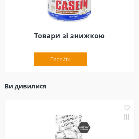
всасывание ингредиентов - более активное действие
NZT Limitless Core Labs. Витамин Е TPGS улучшает
транспортировку и усвоение ингредиентов,
содержащихся в NZT Limitless Core Labs. Кроме того,
витамин Е является мощным антиоксидантом -
Товари зі знижкою
борется со свободными радикалами, улучшает
фертильность и внешний вид кожи. Piperine 95% 10 мг
- усиливает синергизм действия других ингредиентов
NZT Limitless Core Labs Для того, чтобы максимально
Перейти
увеличить общее количество всех положительных
эффектов NZT Limitless Core Labs содержит пиперин.
Пиперин увеличивает поглощение ингредиентов до
максимального уровня. Ничто не пропадает! Ваш мозг
Ви дивилися
будет использовать каждый миллиграмм каждого
вещества в каждой капсуле NZT Limitless Core Labs!
Кроме того, пиперин ускоряет переваривание пищи и
блокирует накопление жира - во время учебы или во
время работы уровень жировых отложений в
организме будет уменьшаться! Способ применения: 1 -
2 капсулы утром после пробуждения и, при
необходимости, 1 - 2 капсулы во второй половине дня.