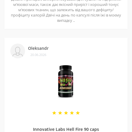
мʼязової маси, також дає якісний приріст і хороший тонус
мʼязових тканин, що залежить від вашого дефіциту/
профіциту калорій Двічі на день по капсулі після їжі в моєму
випадку ..
Oleksandr
20.06.2026
Innovative Labs Hell Fire 90 caps