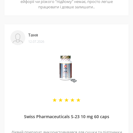
ейфорії чи різкого "підйому" немає, просто легше
працювати і довше залишати..
Таня
12.07.2026
Swiss Pharmaceuticals S-23 10 mg 60 caps
Дієвий препарат, використовувався для сушки та підтримки