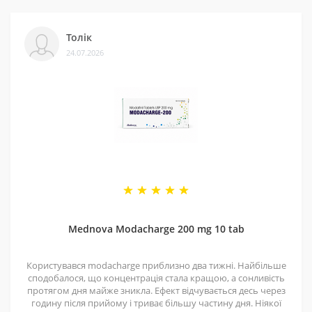
Ми сертифіковані на Prom і маємо багато відгуків на
Толік
різних платформах. Це підтверджує, що нам можна
24.07.2026
довіряти.
4 - Спеціальні пропозиції
Маємо хороші ціни завдяки прямим контактам із
постачальниками. Часто бувають знижки — слідкуйте
за оновленнями на нашій сторінці у
Telegram-каналі
.
5 - Репутація
Ми працюємо з 2011 року. За цей час відправили
безліч замовлень, протестували багато продуктів і
Mednova Modacharge 200 mg 10 tab
допомогли багатьом клієнтам. Нам приємно, що нас
рекомендують і повертаються знову.
Користувався modacharge приблизно два тижні. Найбільше
сподобалося, що концентрація стала кращою, а сонливість
протягом дня майже зникла. Ефект відчувається десь через
годину після прийому і триває більшу частину дня. Ніякої