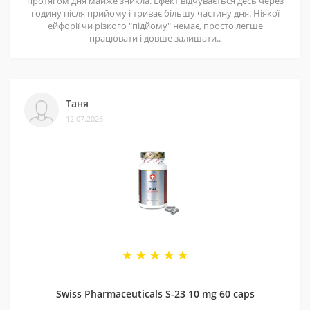
протягом дня майже зникла. Ефект відчувається десь через
годину після прийому і триває більшу частину дня. Ніякої
ейфорії чи різкого "підйому" немає, просто легше
працювати і довше залишати..
Таня
12.07.2026
Swiss Pharmaceuticals S-23 10 mg 60 caps