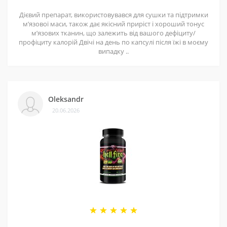
Дієвий препарат, використовувався для сушки та підтримки
мʼязової маси, також дає якісний приріст і хороший тонус
мʼязових тканин, що залежить від вашого дефіциту/
профіциту калорій Двічі на день по капсулі після їжі в моєму
випадку ..
Oleksandr
20.06.2026