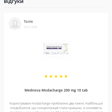
Відгуки
3 - Безпека
Ми сертифіковані на Prom і маємо багато відгуків на
Толік
різних платформах. Це підтверджує, що нам можна
24.07.2026
довіряти.
4 - Спеціальні пропозиції
Маємо хороші ціни завдяки прямим контактам із
постачальниками. Часто бувають знижки — слідкуйте
за оновленнями на нашій сторінці у
Telegram-каналі
.
5 - Репутація
Ми працюємо з 2011 року. За цей час відправили
безліч замовлень, протестували багато продуктів і
Mednova Modacharge 200 mg 10 tab
допомогли багатьом клієнтам. Нам приємно, що нас
рекомендують і повертаються знову.
Користувався modacharge приблизно два тижні. Найбільше
сподобалося, що концентрація стала кращою, а сонливість