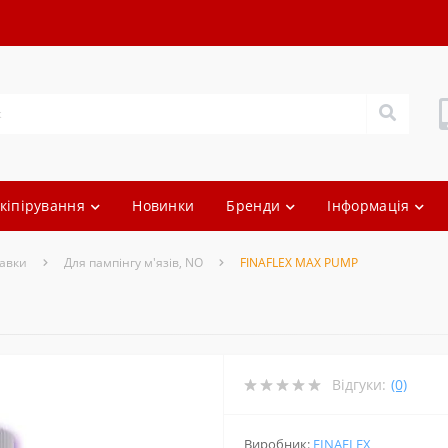
кіпірування
Новинки
Бренди
Інформація
авки
Для пампінгу м'язів, NO
FINAFLEX MAX PUMP
Відгуки:
(0)
Виробник:
FINAFLEX