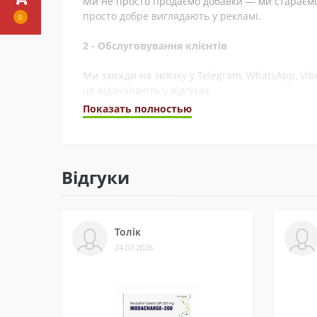
Ми не просто продаємо добавки — ми стараємос
просто добре виглядають у рекламі.
0
2 - Обслуговування клієнтів
Ми завжди на зв’язку у Telegram, WhatsApp, Vi
це відзначають у відгуках.
Показать полностью
3 - Безпека
Ми сертифіковані на Prom і маємо багато відгу
Відгуки
4 - Спеціальні пропозиції
Маємо хороші ціни завдяки прямим контактам 
Толік
5 - Репутація
24.07.2026
Ми працюємо з 2011 року. За цей час відправи
рекомендують і повертаються знову.