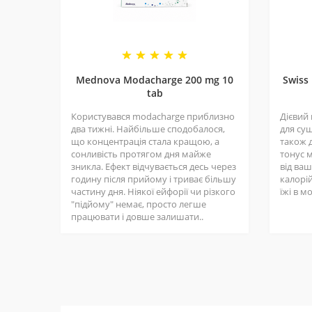
Mednova Modacharge 200 mg 10
Swiss
tab
Користувався modacharge приблизно
Дієвий
два тижні. Найбільше сподобалося,
для суш
що концентрація стала кращою, а
також д
сонливість протягом дня майже
тонус 
зникла. Ефект відчувається десь через
від ва
годину після прийому і триває більшу
калорій
частину дня. Ніякої ейфорії чи різкого
їжі в м
"підйому" немає, просто легше
працювати і довше залишати..