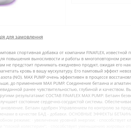
ія для замовлення
амповая спортивная добавка от компании FINAFLEX, известной
для повышения выносливости и работы в многоповторном режи
м не предстоит принимать ежедневно продукт, ожидая его нак
агнетать кровь в вашу мускулатуру. Его памповый эффект нево
 азота (NO). MAX PUMP очень эффективен в процессе восстанов
ньше, до применения MAX PUMP. Соединение бетаина и агматин
 невиданной ранее чувствительностью, глубиной и качеством. В
 другими результатами! СОСТАВ FINAFLEX MAX PUMP: Бетаин без
 улучшает состояние сердечно-сосудистой системы. Обеспечива
тановление. Бетаин одобрен Управлением по контролю за прод
сменами в качестве БАД - добавки. ОСНОВНЫЕ ЭФФЕКТЫ БЕТАИН
бном режиме; · увеличение уровней энергии; · способствует кл
 "плохой холестерин"; · способствует уменьшению жировых отл