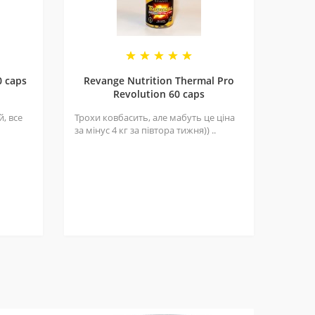
0 caps
Revange Nutrition Thermal Pro
Revolution 60 caps
, все
Трохи ковбасить, але мабуть це ціна
за мінус 4 кг за півтора тижня)) ..