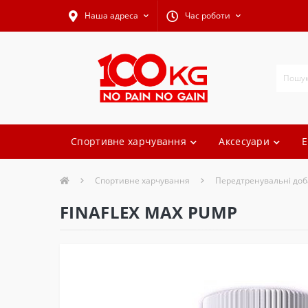
Наша адреса
Час роботи
Спортивне харчування
Аксесуари
Е
Спортивне харчування
Передтренувальні доб
FINAFLEX MAX PUMP