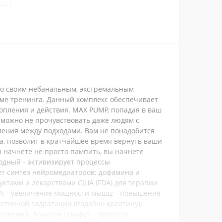
 по своим небанальным, экстремальным
ме тренинга. Данный комплекс обеспечивает
опления и действия. MAX PUMP, попадая в ваш
зможно не прочувствовать даже людям с
ления между подходами. Вам не понадобится
а, позволит в кратчайшее время вернуть ваши
ы начнете не просто пампить, вы начнете
водный - активизирует процессы
ет синтез нейромедиаторов: дофамина и
уктами и лекарствами США (FDA) для терапии
А: · увеличение мощности мышц; · повышение
еточной гидратации (подобно креатину); ·
ожений; Агматин сульфат - является