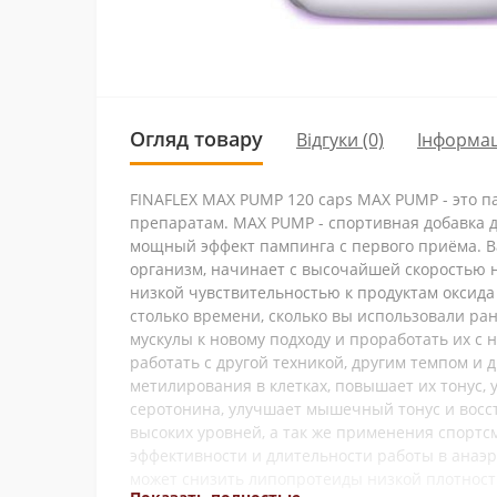
Огляд товару
Відгуки (0)
Інформац
FINAFLEX MAX PUMP 120 caps MAX PUMP - это п
препаратам. MAX PUMP - спортивная добавка 
мощный эффект пампинга с первого приёма. Ва
организм, начинает с высочайшей скоростью н
низкой чувствительностью к продуктам оксида
столько времени, сколько вы использовали ра
мускулы к новому подходу и проработать их с
работать с другой техникой, другим темпом и
метилирования в клетках, повышает их тонус,
серотонина, улучшает мышечный тонус и восс
высоких уровней, а так же применения спорт
эффективности и длительности работы в анаэро
может снизить липопротеиды низкой плотности