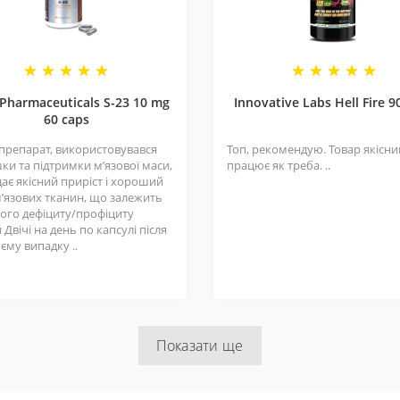
 Pharmaceuticals S-23 10 mg
Innovative Labs Hell Fire 9
60 caps
 препарат, використовувався
Топ, рекомендую. Товар якісний
ки та підтримки мʼязової маси,
працює як треба. ..
ає якісний приріст і хороший
мʼязових тканин, що залежить
шого дефіциту/профіциту
 Двічі на день по капсулі після
оєму випадку ..
Показати ще