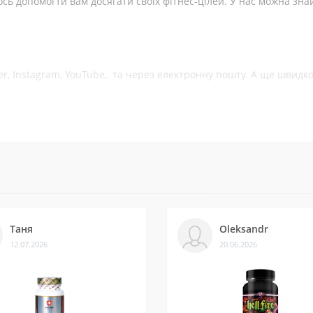
ь допомогти вам досягати своїх фітнес-цілей. У нас можна зна
ber, Instagram, YouTube, та через електронну пошту. А ще швид
ків на різних платформах. Це підтверджує, що нам можна довіря
із постачальниками. Часто бувають знижки — слідкуйте за онов
Таня
Oleksandr
12.07.2026
20.06.2026
ли безліч замовлень, протестували багато продуктів і допомогл