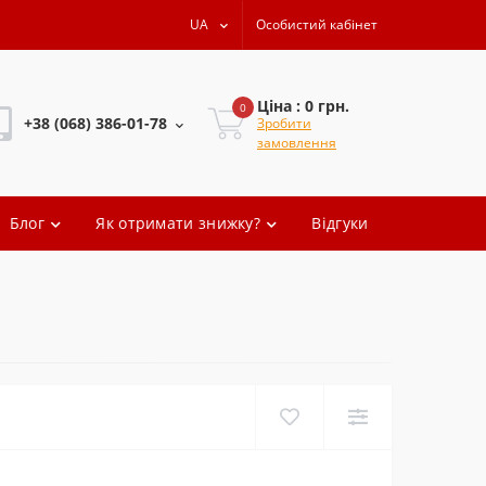
UA
Особистий кабінет
Ціна : 0 грн.
0
+38 (068) 386-01-78
Зробити
замовлення
+38 (068) 386-01-78
Блог
Як отримати знижку?
Відгуки
+38 (068) 386-01-78
+38 (068) 386-01-78
oleg.artem