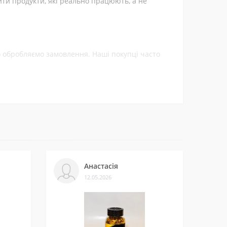
йти продукти, які реально працюють, а не
ко обробляємо замовлення. Наші покупці часто
ти.
леннями на нашій сторінці у
Telegram-каналі
.
Анастасія
12.05.2026
и багатьом клієнтам. Нам приємно, що нас