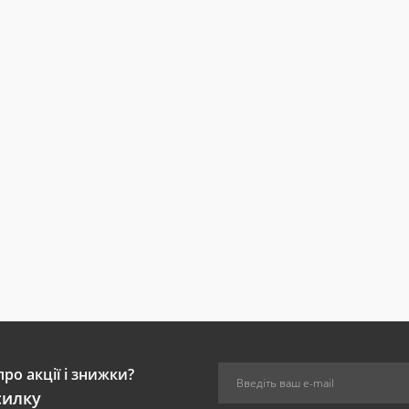
ро акції і знижки?
силку