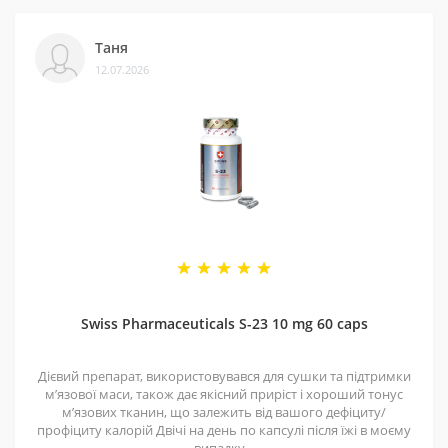
Таня
12.07.2026
Swiss Pharmaceuticals S-23 10 mg 60 caps
Дієвий препарат, використовувався для сушки та підтримки
мʼязової маси, також дає якісний приріст і хороший тонус
мʼязових тканин, що залежить від вашого дефіциту/
профіциту калорій Двічі на день по капсулі після їжі в моєму
випадку ..