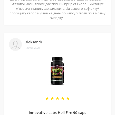
мʼязової маси, також дає якісний приріст і хороший тонус
мʼязових тканин, що залежить від вашого дефіциту/
профіциту калорій Двічі на день по капсулі після їжі в моєму
випадку ..
Oleksandr
20.06.2026
Innovative Labs Hell Fire 90 caps