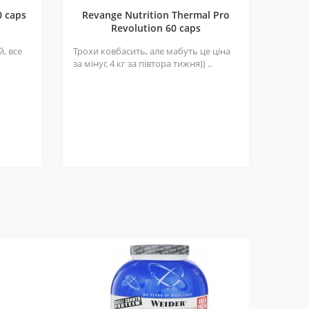
0 caps
Revange Nutrition Thermal Pro
Revolution 60 caps
, все
Трохи ковбасить, але мабуть це ціна
за мінус 4 кг за півтора тижня)) ..