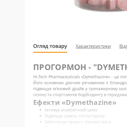
Огляд товару
Характеристики
Від
ПРОГОРМОН - "DYMETH
Hi-Tech Pharmaceuticals «Dymethazine» - це п
Його основною діючою речовиною є Епіандрост
підвищує м'язовий драйв у тренажерному залі,
сезону та спортсменів бодібілдингу в передзм
Ефекти «Dymethazine»
Активує анаболічний шлях
Підвищує рівень тестостерону
Забезпечує приріст м'язової маси