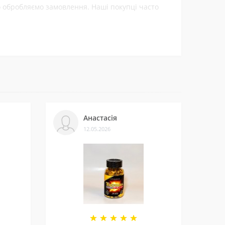
ко обробляємо замовлення. Наші покупці часто
ти.
леннями на нашій сторінці у
Telegram-каналі
.
Анастасія
12.05.2026
и багатьом клієнтам. Нам приємно, що нас