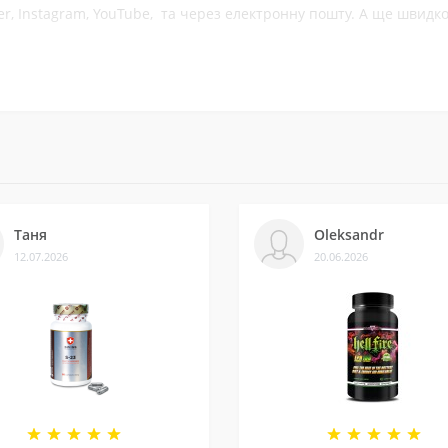
ber, Instagram, YouTube, та через електронну пошту. А ще швид
ків на різних платформах. Це підтверджує, що нам можна довіря
із постачальниками. Часто бувають знижки — слідкуйте за онов
Таня
Oleksandr
12.07.2026
20.06.2026
ли безліч замовлень, протестували багато продуктів і допомогл