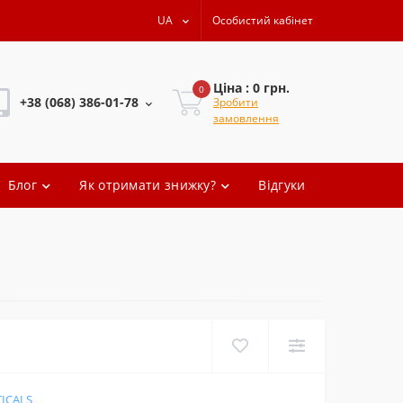
UA
Особистий кабінет
Ціна : 0 грн.
0
+38 (068) 386-01-78
Зробити
замовлення
+38 (068) 386-01-78
Блог
Як отримати знижку?
Відгуки
+38 (068) 386-01-78
+38 (068) 386-01-78
oleg.artem
ICALS