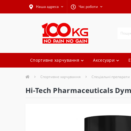
Наша адреса
Час роботи
Спортивне харчування
Аксесуари
Е
Спортивне харчування
Спеціальні препарати
Hi-Tech Pharmaceuticals Dym