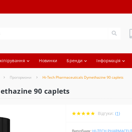
кіпірування
Новинки
Бренди
Інформація
Прогормони
Hi-Tech Pharmaceuticals Dymethazine 90 caplets
ethazine 90 caplets
Відгуки:
(1)
Виробник:
HI-TECH PHARMACEUT