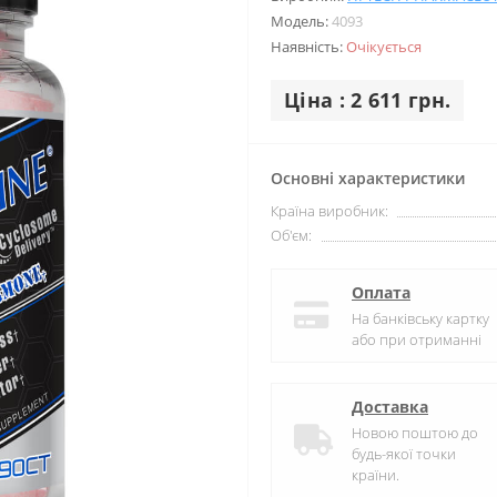
Модель:
4093
Наявність:
Очікується
Ціна : 2 611 грн.
Основні характеристики
Країна виробник:
Об'єм:
Оплата
На банківську картку
або при отриманні
Доставка
Новою поштою до
будь-якої точки
країни.