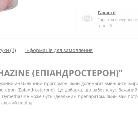
Гарантії
Гарантія поверненн
грошей.
гуки (1)
Інформація для замовлення
AZINE (ЕПІАНДРОСТЕРОН)"
отужний анаболічний прогормон, який допомагає зменшити жиров
ерон (Epiandrosterone). Це добавка, що забезпечує бажаний 
 Dymethazine може бути ідеальним препаратом, який вам потрі
агальний період.