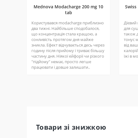
Mednova Modacharge 200 mg 10
Swiss
tab
Користувався modacharge приблизно
Дієвий
два тижні. Найбільше сподобалося,
для суш
що концентрація стала кращою, а
також д
сонливість протягом дня майже
тонус 
зникла. Ефект відчувається десь через
від ва
годину після прийому і триває більшу
калорій
частину дня. Ніякої ейфорії чи різкого
їжі в м
"підйому" немає, просто легше
працювати і довше залишати..
Товари зі знижкою