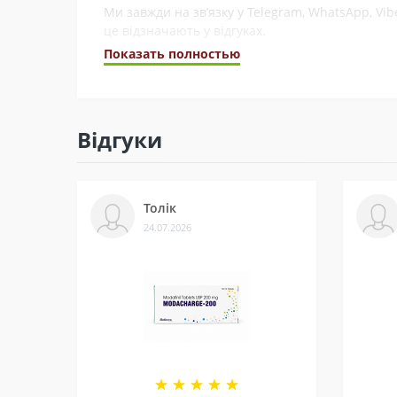
Ми завжди на зв’язку у Telegram, WhatsApp, Vi
це відзначають у відгуках.
Показать полностью
3 - Безпека
Ми сертифіковані на Prom і маємо багато відгу
Відгуки
4 - Спеціальні пропозиції
Маємо хороші ціни завдяки прямим контактам 
Толік
5 - Репутація
24.07.2026
Ми працюємо з 2011 року. За цей час відправи
рекомендують і повертаються знову.