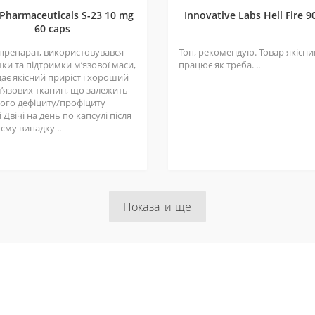
 Pharmaceuticals S-23 10 mg
Innovative Labs Hell Fire 9
60 caps
 препарат, використовувався
Топ, рекомендую. Товар якісний
ки та підтримки мʼязової маси,
працює як треба. ..
ає якісний приріст і хороший
мʼязових тканин, що залежить
шого дефіциту/профіциту
 Двічі на день по капсулі після
оєму випадку ..
Показати ще