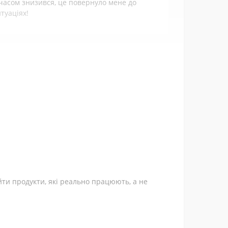
з часом знизився, це повернуло мене до
туаціях!
armaceuticals.
 таблеток на день!
ж приймати цю добавку.
йти продукти, які реально працюють, а не