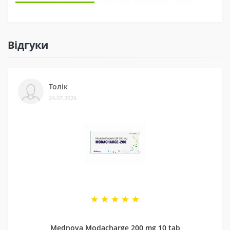
Ми завжди на зв’язку у Telegram, WhatsApp, Viber,
Instagram, YouTube, та через електронну пошту. А ще
швидко обробляємо замовлення. Наші покупці часто це
відзначають у відгуках.
Відгуки
3 - Безпека
Ми сертифіковані на Prom і маємо багато відгуків на
Толік
різних платформах. Це підтверджує, що нам можна
24.07.2026
довіряти.
4 - Спеціальні пропозиції
Маємо хороші ціни завдяки прямим контактам із
постачальниками. Часто бувають знижки — слідкуйте
за оновленнями на нашій сторінці у
Telegram-каналі
.
5 - Репутація
Ми працюємо з 2011 року. За цей час відправили
безліч замовлень, протестували багато продуктів і
Mednova Modacharge 200 mg 10 tab
допомогли багатьом клієнтам. Нам приємно, що нас