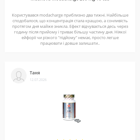
рекомендують і повертаються знову.
Користувався modacharge приблизно два тижні. Найбільше
сподобалося, що концентрація стала кращою, а сонливість
протягом дня майже зникла. Ефект відчувається десь через
годину після прийому і триває більшу частину дня. Ніякої
ейфорії чи різкого "підйому" немає, просто легше
працювати і довше залишати..
Таня
12.07.2026