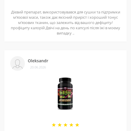
Дієвий препарат, використовувався для сушки та підтримки
мʼязової маси, також дає якісний приріст і хороший тонус
мʼязових тканин, що залежить від вашого дефіциту/
профіциту калорій Двічі на день по капсулі після їжі в моєму
випадку ..
Oleksandr
20.06.2026