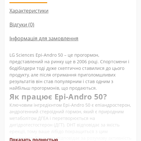
Характеристики
Відгуки (0)
Інформація для замовлення
LG Sciences Epi-Andro 50 – це прогормон,
представлений на ринку ще в 2006 році. Спортсмени і
бодібілдери тоді дуже скептично ставилися до цього
продукту, але після отримання приголомшливих
результатів він став популярним і став одним з
найбільш прогормонів, що продаються.
Як працює Epi-Andro 50?
Ключовим інгредієнтом Epi-Andro 50 є епіандростерон,
андрогенний стероїдний гормон, який є природним
метаболітом ДГЕА і перетворюється на
дигідротестостерон (ДГТ). DHT відповідає за якість
ерекції, тому ваше лібідо покращиться з цим
продуктом. Він також відповідає за розумову активність
Показать полностью