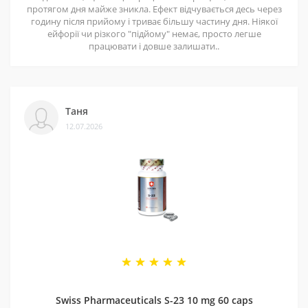
Збільшення м'язів та збільшення ваги є результатом
протягом дня майже зникла. Ефект відчувається десь через
годину після прийому і триває більшу частину дня. Ніякої
важких вправ та правильної дієти, добавки замінюють
ейфорії чи різкого "підйому" немає, просто легше
це.
працювати і довше залишати..
Таня
12.07.2026
Swiss Pharmaceuticals S-23 10 mg 60 caps