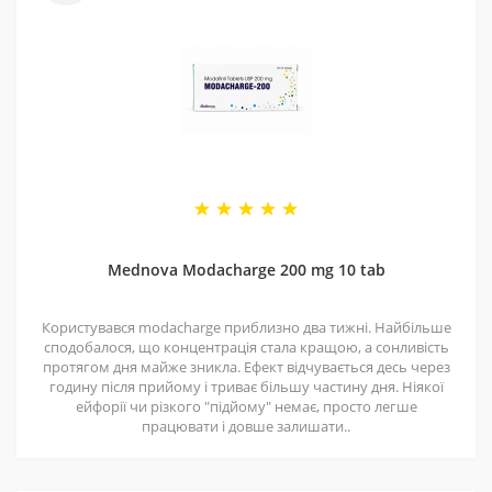
4 - Спеціальні пропозиції
Маємо хороші ціни завдяки прямим контактам із
постачальниками. Часто бувають знижки — слідкуйте
за оновленнями на нашій сторінці у
Telegram-каналі
.
5 - Репутація
Ми працюємо з 2011 року. За цей час відправили
безліч замовлень, протестували багато продуктів і
Mednova Modacharge 200 mg 10 tab
допомогли багатьом клієнтам. Нам приємно, що нас
рекомендують і повертаються знову.
Користувався modacharge приблизно два тижні. Найбільше
сподобалося, що концентрація стала кращою, а сонливість
протягом дня майже зникла. Ефект відчувається десь через
годину після прийому і триває більшу частину дня. Ніякої
ейфорії чи різкого "підйому" немає, просто легше
працювати і довше залишати..