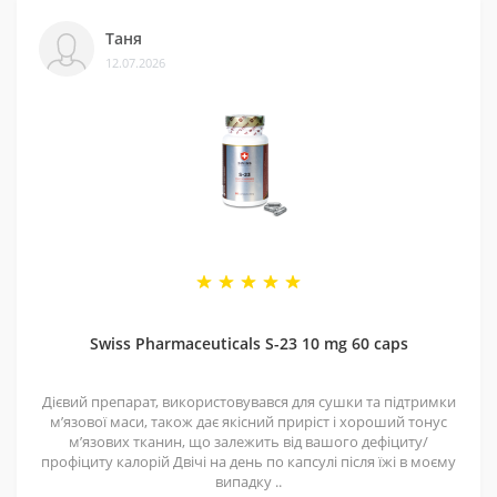
Таня
12.07.2026
Swiss Pharmaceuticals S-23 10 mg 60 caps
Дієвий препарат, використовувався для сушки та підтримки
мʼязової маси, також дає якісний приріст і хороший тонус
мʼязових тканин, що залежить від вашого дефіциту/
профіциту калорій Двічі на день по капсулі після їжі в моєму
випадку ..