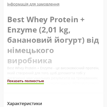
Інформація для замовлення
Best Whey Protein +
Enzyme (2,01 kg,
банановий йогурт) від
німецького
виробника
Best Whey Protein + Enzyme - це високоякісний протеїн,
який створений для того, щоб допомогти тобі у
досягненні максимальних результатів на тренуваннях.
Показать полностью
Цей протеїн має високу концентрацію (80%) молочного
протеїну і доданий ферментний комплекс, який
підвищує його засвоєння та допомагає збільшити
м'язову масу.
Характеристики