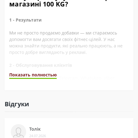
магазині 100 KG?
1 - Результати
Ми не просто продаємо добавки — ми стараємось
допомогти вам досягати своїх фітнес-цілей. У нас
можна знайти продукти, які реально працюють, а не
просто добре виглядають у рекламі.
2 - Обслуговування клієнтів
Показать полностью
Ми завжди на зв’язку у Telegram, WhatsApp, Viber,
Instagram, YouTube, та через електронну пошту. А ще
швидко обробляємо замовлення. Наші покупці часто це
відзначають у відгуках.
Відгуки
3 - Безпека
Ми сертифіковані на Prom і маємо багато відгуків на
Толік
різних платформах. Це підтверджує, що нам можна
24.07.2026
довіряти.