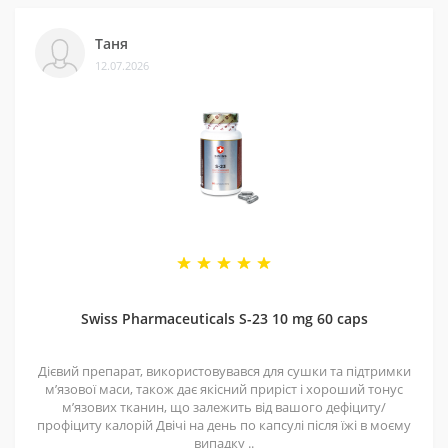
Таня
12.07.2026
Swiss Pharmaceuticals S-23 10 mg 60 caps
Дієвий препарат, використовувався для сушки та підтримки
мʼязової маси, також дає якісний приріст і хороший тонус
мʼязових тканин, що залежить від вашого дефіциту/
профіциту калорій Двічі на день по капсулі після їжі в моєму
випадку ..