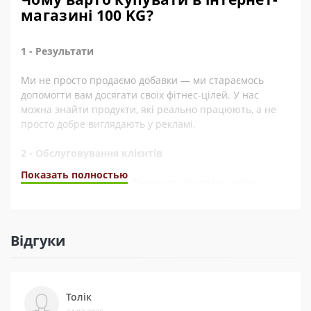
магазині 100 KG?
1 - Результати
Ми не просто продаємо добавки — ми стараємось
допомогти вам досягати своїх фітнес-цілей. У нас
можна знайти продукти, які реально працюють, а не
просто добре виглядають у рекламі.
2 - Обслуговування клієнтів
Показать полностью
Ми завжди на зв’язку у Telegram, WhatsApp, Viber,
Instagram, YouTube, та через електронну пошту. А ще
швидко обробляємо замовлення. Наші покупці часто це
відзначають у відгуках.
Відгуки
3 - Безпека
Ми сертифіковані на Prom і маємо багато відгуків на
Толік
різних платформах. Це підтверджує, що нам можна