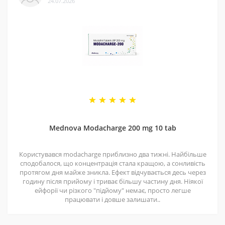
24.07.2026
довіряти.
4 - Спеціальні пропозиції
Маємо хороші ціни завдяки прямим контактам із
постачальниками. Часто бувають знижки — слідкуйте
за оновленнями на нашій сторінці у
Telegram-каналі
.
5 - Репутація
Ми працюємо з 2011 року. За цей час відправили
безліч замовлень, протестували багато продуктів і
Mednova Modacharge 200 mg 10 tab
допомогли багатьом клієнтам. Нам приємно, що нас
рекомендують і повертаються знову.
Користувався modacharge приблизно два тижні. Найбільше
сподобалося, що концентрація стала кращою, а сонливість
протягом дня майже зникла. Ефект відчувається десь через
годину після прийому і триває більшу частину дня. Ніякої
ейфорії чи різкого "підйому" немає, просто легше
працювати і довше залишати..