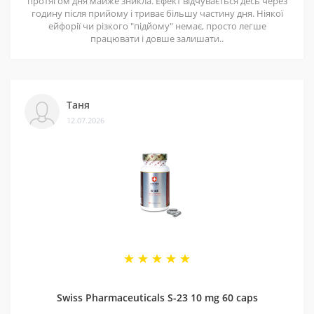
протягом дня майже зникла. Ефект відчувається десь через
годину після прийому і триває більшу частину дня. Ніякої
ейфорії чи різкого "підйому" немає, просто легше
працювати і довше залишати..
Таня
12.07.2026
Swiss Pharmaceuticals S-23 10 mg 60 caps