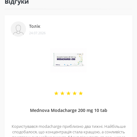
Відгуки
3 - Безпека
Ми сертифіковані на Prom і маємо багато відгуків на
Толік
різних платформах. Це підтверджує, що нам можна
24.07.2026
довіряти.
4 - Спеціальні пропозиції
Маємо хороші ціни завдяки прямим контактам із
постачальниками. Часто бувають знижки — слідкуйте
за оновленнями на нашій сторінці у
Telegram-каналі
.
5 - Репутація
Ми працюємо з 2011 року. За цей час відправили
безліч замовлень, протестували багато продуктів і
Mednova Modacharge 200 mg 10 tab
допомогли багатьом клієнтам. Нам приємно, що нас
рекомендують і повертаються знову.
Користувався modacharge приблизно два тижні. Найбільше
сподобалося, що концентрація стала кращою, а сонливість