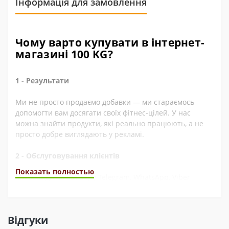
Інформація для замовлення
Чому варто купувати в інтернет-
магазині 100 KG?
1 - Результати
Ми не просто продаємо добавки — ми стараємось
допомогти вам досягати своїх фітнес-цілей. У нас
можна знайти продукти, які реально працюють, а не
просто добре виглядають у рекламі.
2 - Обслуговування клієнтів
Показать полностью
Ми завжди на зв’язку у Telegram, WhatsApp, Viber,
Instagram, YouTube, та через електронну пошту. А ще
швидко обробляємо замовлення. Наші покупці часто це
відзначають у відгуках.
Відгуки