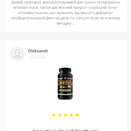
Дієвий препарат, використовувався для сушки та підтримки
мʼязової маси, також дає якісний приріст і хороший тонус
мʼязових тканин, що залежить від вашого дефіциту/
профіциту калорій Двічі на день по капсулі після їжі в моєму
випадку ..
Oleksandr
20.06.2026