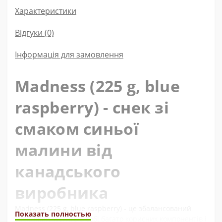
Характеристики
Відгуки (0)
Інформація для замовлення
Madness (225 g, blue
raspberry) - снек зі
смаком синьої
малини від
канадського
виробника
Madness (225 g, blue raspberry) - це збалансований
Показать полностью
снек, який містить в собі багато корисних компонентів і