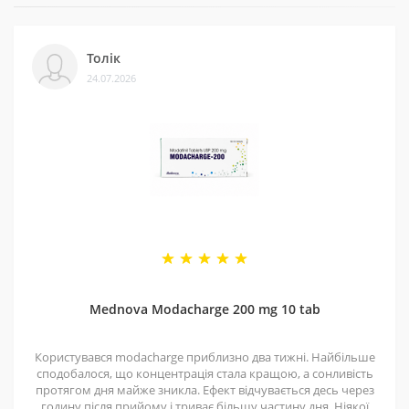
3 - Безпека
Ми сертифіковані на Prom і маємо багато відгуків на
Толік
різних платформах. Це підтверджує, що нам можна
24.07.2026
довіряти.
4 - Спеціальні пропозиції
Маємо хороші ціни завдяки прямим контактам із
постачальниками. Часто бувають знижки — слідкуйте
за оновленнями на нашій сторінці у
Telegram-каналі
.
5 - Репутація
Ми працюємо з 2011 року. За цей час відправили
безліч замовлень, протестували багато продуктів і
Mednova Modacharge 200 mg 10 tab
допомогли багатьом клієнтам. Нам приємно, що нас
рекомендують і повертаються знову.
Користувався modacharge приблизно два тижні. Найбільше
сподобалося, що концентрація стала кращою, а сонливість
протягом дня майже зникла. Ефект відчувається десь через
годину після прийому і триває більшу частину дня. Ніякої