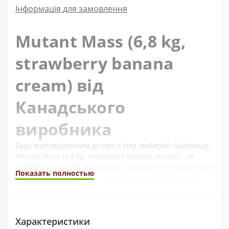
Інформація для замовлення
Mutant Mass (6,8 kg,
strawberry banana
cream) від
Канадського
виробника
Будь відповідальним до свого тіла, вибирай найкраще.
Mutant Mass (6,8 kg, strawberry banana cream) - це
найефективніший гейнер для отримання м'язової маси
Показать полностью
та сили. Виготовлений з високоякісних інгредієнтів,
цей гейнер надає твоєму тілу всі вітаміни, мікро та
макроелементи для забезпечення найкращого росту
м'язів.
Характеристики