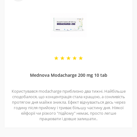
4 - Спеціальні пропозиції
Маємо хороші ціни завдяки прямим контактам із
постачальниками. Часто бувають знижки — слідкуйте
за оновленнями на нашій сторінці у
Telegram-каналі
.
5 - Репутація
Ми працюємо з 2011 року. За цей час відправили
безліч замовлень, протестували багато продуктів і
Mednova Modacharge 200 mg 10 tab
допомогли багатьом клієнтам. Нам приємно, що нас
рекомендують і повертаються знову.
Користувався modacharge приблизно два тижні. Найбільше
сподобалося, що концентрація стала кращою, а сонливість
протягом дня майже зникла. Ефект відчувається десь через
годину після прийому і триває більшу частину дня. Ніякої
ейфорії чи різкого "підйому" немає, просто легше
працювати і довше залишати..