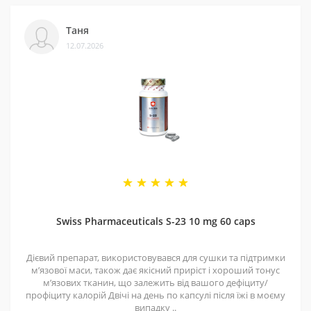
Таня
12.07.2026
Swiss Pharmaceuticals S-23 10 mg 60 caps
Дієвий препарат, використовувався для сушки та підтримки
мʼязової маси, також дає якісний приріст і хороший тонус
мʼязових тканин, що залежить від вашого дефіциту/
профіциту калорій Двічі на день по капсулі після їжі в моєму
випадку ..