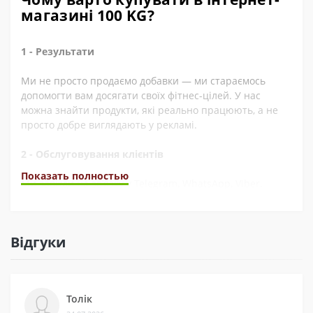
магазині 100 KG?
1 - Результати
Ми не просто продаємо добавки — ми стараємось
допомогти вам досягати своїх фітнес-цілей. У нас
можна знайти продукти, які реально працюють, а не
просто добре виглядають у рекламі.
2 - Обслуговування клієнтів
Показать полностью
Ми завжди на зв’язку у Telegram, WhatsApp, Viber,
Instagram, YouTube, та через електронну пошту. А ще
швидко обробляємо замовлення. Наші покупці часто це
відзначають у відгуках.
Відгуки
3 - Безпека
Ми сертифіковані на Prom і маємо багато відгуків на
Толік
різних платформах. Це підтверджує, що нам можна