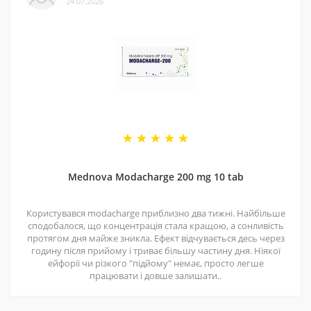
24.07.2026
довіряти.
4 - Спеціальні пропозиції
Маємо хороші ціни завдяки прямим контактам із
постачальниками. Часто бувають знижки — слідкуйте
за оновленнями на нашій сторінці у
Telegram-каналі
.
5 - Репутація
Ми працюємо з 2011 року. За цей час відправили
безліч замовлень, протестували багато продуктів і
Mednova Modacharge 200 mg 10 tab
допомогли багатьом клієнтам. Нам приємно, що нас
рекомендують і повертаються знову.
Користувався modacharge приблизно два тижні. Найбільше
сподобалося, що концентрація стала кращою, а сонливість
протягом дня майже зникла. Ефект відчувається десь через
годину після прийому і триває більшу частину дня. Ніякої
ейфорії чи різкого "підйому" немає, просто легше
працювати і довше залишати..