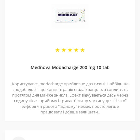
4 - Спеціальні пропозиції
Маємо хороші ціни завдяки прямим контактам із
постачальниками. Часто бувають знижки — слідкуйте
за оновленнями на нашій сторінці у
Telegram-каналі
.
5 - Репутація
Ми працюємо з 2011 року. За цей час відправили
безліч замовлень, протестували багато продуктів і
Mednova Modacharge 200 mg 10 tab
допомогли багатьом клієнтам. Нам приємно, що нас
рекомендують і повертаються знову.
Користувався modacharge приблизно два тижні. Найбільше
сподобалося, що концентрація стала кращою, а сонливість
протягом дня майже зникла. Ефект відчувається десь через
годину після прийому і триває більшу частину дня. Ніякої
ейфорії чи різкого "підйому" немає, просто легше
працювати і довше залишати..