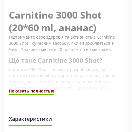
Carnitine 3000 Shot
(20*60 ml, ананас)
Підтримайте своє здоров'я та активність з Carnitine
3000 Shot - сучасним засобом, який виробляється в
Чехії. Упаковка містить 20 пляшок по 60 мл кожна.
Що таке Carnitine 3000 Shot?
Carnitine 3000 Shot - це засіб, розроблений для
підтримки метаболізму жирів та надання додаткової
енергії для фізичних тренувань. Ананасовий смак
добавляє приємний смак засобу, що робить його
Показать полностью
зручним для вживання.
Чому варто купувати Carnitine
3000 Shot?
Характеристики
Підтримка метаболізму жирів;
Надання додаткової енергії для тренувань;