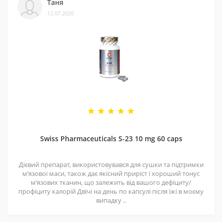
Таня
12.07.2026
Swiss Pharmaceuticals S-23 10 mg 60 caps
Дієвий препарат, використовувався для сушки та підтримки
мʼязової маси, також дає якісний приріст і хороший тонус
мʼязових тканин, що залежить від вашого дефіциту/
профіциту калорій Двічі на день по капсулі після їжі в моєму
випадку ..