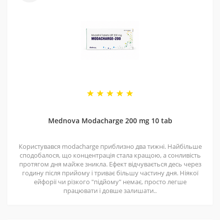
4 - Спеціальні пропозиції
Маємо хороші ціни завдяки прямим контактам із
постачальниками. Часто бувають знижки — слідкуйте
за оновленнями на нашій сторінці у
Telegram-каналі
.
5 - Репутація
Ми працюємо з 2011 року. За цей час відправили
безліч замовлень, протестували багато продуктів і
Mednova Modacharge 200 mg 10 tab
допомогли багатьом клієнтам. Нам приємно, що нас
рекомендують і повертаються знову.
Користувався modacharge приблизно два тижні. Найбільше
сподобалося, що концентрація стала кращою, а сонливість
протягом дня майже зникла. Ефект відчувається десь через
годину після прийому і триває більшу частину дня. Ніякої
ейфорії чи різкого "підйому" немає, просто легше
працювати і довше залишати..