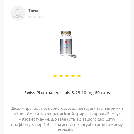
Таня
12.07.2026
Swiss Pharmaceuticals S-23 10 mg 60 caps
Дієвий препарат, використовувався для сушки та підтримки
мʼязової маси, також дає якісний приріст і хороший тонус
мʼязових тканин, що залежить від вашого дефіциту/
профіциту калорій Двічі на день по капсулі після їжі в моєму
випадку ..