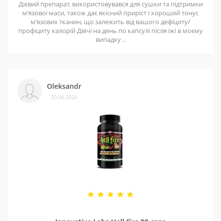
Дієвий препарат, використовувався для сушки та підтримки
мʼязової маси, також дає якісний приріст і хороший тонус
мʼязових тканин, що залежить від вашого дефіциту/
профіциту калорій Двічі на день по капсулі після їжі в моєму
випадку ..
Oleksandr
20.06.2026