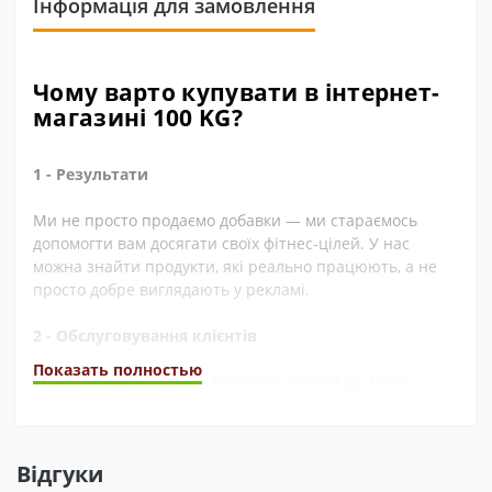
Інформація для замовлення
Чому варто купувати в інтернет-
магазині 100 KG?
1 - Результати
Ми не просто продаємо добавки — ми стараємось
допомогти вам досягати своїх фітнес-цілей. У нас
можна знайти продукти, які реально працюють, а не
просто добре виглядають у рекламі.
2 - Обслуговування клієнтів
Показать полностью
Ми завжди на зв’язку у Telegram, WhatsApp, Viber,
Instagram, YouTube, та через електронну пошту. А ще
швидко обробляємо замовлення. Наші покупці часто це
відзначають у відгуках.
Відгуки