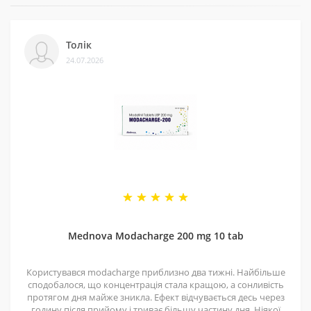
3 - Безпека
Ми сертифіковані на Prom і маємо багато відгуків на
Толік
різних платформах. Це підтверджує, що нам можна
24.07.2026
довіряти.
4 - Спеціальні пропозиції
Маємо хороші ціни завдяки прямим контактам із
постачальниками. Часто бувають знижки — слідкуйте
за оновленнями на нашій сторінці у
Telegram-каналі
.
5 - Репутація
Ми працюємо з 2011 року. За цей час відправили
безліч замовлень, протестували багато продуктів і
Mednova Modacharge 200 mg 10 tab
допомогли багатьом клієнтам. Нам приємно, що нас
рекомендують і повертаються знову.
Користувався modacharge приблизно два тижні. Найбільше
сподобалося, що концентрація стала кращою, а сонливість
протягом дня майже зникла. Ефект відчувається десь через
годину після прийому і триває більшу частину дня. Ніякої