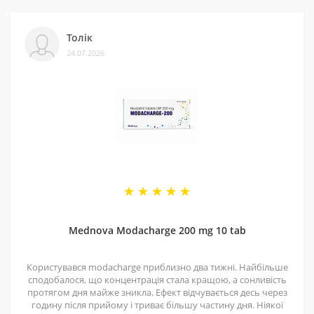
Ми сертифіковані на Prom і маємо багато відгуків на
Толік
різних платформах. Це підтверджує, що нам можна
24.07.2026
довіряти.
4 - Спеціальні пропозиції
Маємо хороші ціни завдяки прямим контактам із
постачальниками. Часто бувають знижки — слідкуйте
за оновленнями на нашій сторінці у
Telegram-каналі
.
5 - Репутація
Ми працюємо з 2011 року. За цей час відправили
безліч замовлень, протестували багато продуктів і
Mednova Modacharge 200 mg 10 tab
допомогли багатьом клієнтам. Нам приємно, що нас
рекомендують і повертаються знову.
Користувався modacharge приблизно два тижні. Найбільше
сподобалося, що концентрація стала кращою, а сонливість
протягом дня майже зникла. Ефект відчувається десь через
годину після прийому і триває більшу частину дня. Ніякої