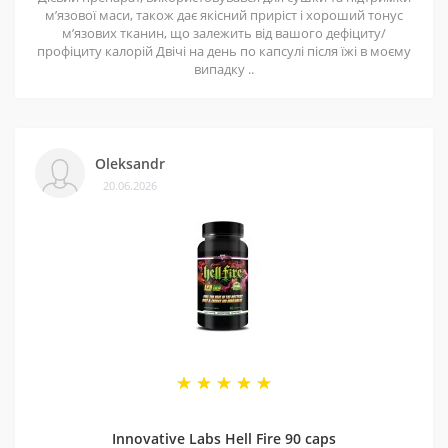
мʼязової маси, також дає якісний приріст і хороший тонус
мʼязових тканин, що залежить від вашого дефіциту/
профіциту калорій Двічі на день по капсулі після їжі в моєму
випадку ..
Oleksandr
20.06.2026
Innovative Labs Hell Fire 90 caps