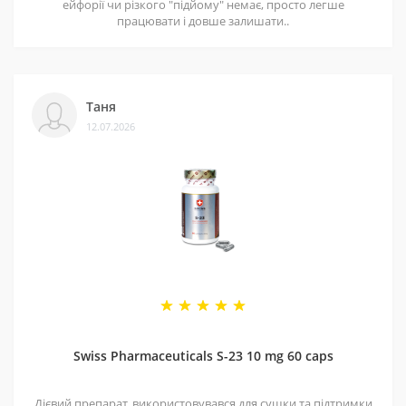
ейфорії чи різкого "підйому" немає, просто легше
працювати і довше залишати..
Таня
12.07.2026
Swiss Pharmaceuticals S-23 10 mg 60 caps
Дієвий препарат, використовувався для сушки та підтримки