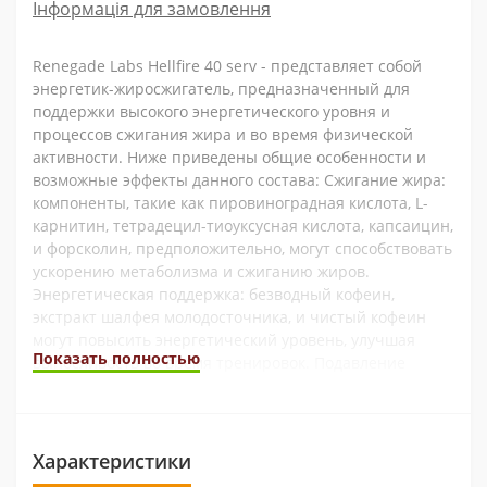
Інформація для замовлення
Renegade Labs Hellfire 40 serv - представляет собой
энергетик-жиросжигатель, предназначенный для
поддержки высокого энергетического уровня и
процессов сжигания жира и во время физической
активности. Ниже приведены общие особенности и
возможные эффекты данного состава: Сжигание жира:
компоненты, такие как пировиноградная кислота, L-
карнитин, тетрадецил-тиоуксусная кислота, капсаицин,
и форсколин, предположительно, могут способствовать
ускорению метаболизма и сжиганию жиров.
Энергетическая поддержка: безводный кофеин,
экстракт шалфея молодосточника, и чистый кофеин
могут повысить энергетический уровень, улучшая
Показать полностью
выносливость во время тренировок. Подавление
аппетита: некоторые компоненты, такие как L-
карнитин, могут оказывать влияние на чувство голода,
помогая контролировать аппетит. Стимуляция
центральной нервной системы: кофеин, 1,3-
Характеристики
диметиламиламин (ДМАА), и эфедра синика могут