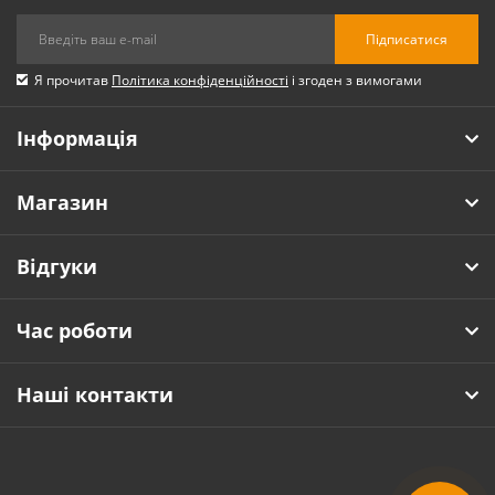
No Entry?
Підписатися
Я прочитав
Політика конфіденційності
і згоден з вимогами
По 1 капсуле 3 раза в день, во время еды или 3
капсулы 1 раз в день, во время еды. Ежедневно!
Інформація
Магазин
Відгуки
Час роботи
Наші контакти