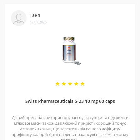
дозах):
Таня
Сверблячка по всьому тілу.
12.07.2026
Агресія
Роздратність
Занепад настрою
З чим рекомендується
приймати Пірацетам?
Холін
ДМАЕ
Вітаміно-мінеральний комплекс
Омега-3
Як правильно приймати
Swiss Pharmaceuticals S-23 10 mg 60 caps
Пірацетам?
Дієвий препарат, використовувався для сушки та підтримки
Класичний цикл - для новачків!
мʼязової маси, також дає якісний приріст і хороший тонус
Щоденний прийом пірацетаму: 3 рази по 1000 - 1500
мʼязових тканин, що залежить від вашого дефіциту/
профіциту калорій Двічі на день по капсулі після їжі в моєму
мг, вранці в обід і ввечері. Тривалість циклу 2 місяці.