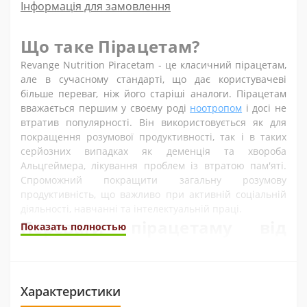
Інформація для замовлення
Що таке Пірацетам?
Revange Nutrition Piracetam - це класичний пірацетам,
але в сучасному стандарті, що дає користувачеві
більше переваг, ніж його старіші аналоги. Пірацетам
вважається першим у своєму роді
ноотропом
і досі не
втратив популярності. Він використовується як для
покращення розумової продуктивності, так і в таких
серйозних випадках як деменція та хвороба
Альцгеймера, лікування проблем із втратою пам'яті.
Спроможний покращити загальну розумову
продуктивність, що важливо при активній соціальній
діяльності, навчанні та інтелектуальній праці.
Переваги пірацетаму від
Показать полностью
Revange Nutrition:
Коли справа доходить до «біохакінгу» і поліпшення
загального самопочуття, яка користь від пірацетаму?
Характеристики
Дослідження, проведені до цього часу, показують, що