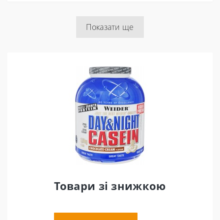
місяці.
Не перевищуйте зазначену рекомендовану добову дозу. Продукт не може замінити
Показати ще
різноманітне та збалансоване харчування. Зберігати в сухому прохолодному місці
далеко від прямих сонячних променів. Чи не підходить для вегетаріанців. Зберігати у
недоступному для дітей місці. Вагітним і жінкам, що годують, а також тим, хто приймає
будь-які медичні препарати або перебуває під медичним наглядом, необхідно перед
вживанням проконсультуватися з лікарем.
Комплектація, зовнішній вигляд та характеристики продукту можуть
відрізнятися від представлених на сайті та змінюватися виробником без
попередження.
Товари зі знижкою