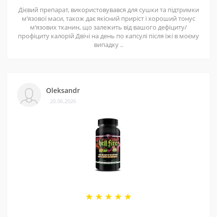
відрізнятися від представлених на сайті та змінюватися виробником без
Дієвий препарат, використовувався для сушки та підтримки
попередження.
мʼязової маси, також дає якісний приріст і хороший тонус
мʼязових тканин, що залежить від вашого дефіциту/
профіциту калорій Двічі на день по капсулі після їжі в моєму
випадку ..
Oleksandr
20.06.2026