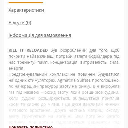
Характеристики
Відгуки (0)
Інформація для замовлення
KILL IT RELOADED
був розроблений для того, щоб
покрити найважливіші потреби атлета-бодібілдера під
час тренінгу: памп, концентрація, витривалість, сила,
енергія.
Предтренувальний комплекс не повинен будуватися
на одних стимуляторах. Agmatine Sulfate проголошено,
як найкращий прекурор азоту на ринку. Він виробляє
газ під назвою – оксид азоту, який розширює судини.
Коли судини розширюються, збільшується приплив
крові та кисню до м'язів. І це дуже важливий чинник
м'язового зростання. Друга частина матриці оксиду
азоту ґрунтується на аргініні. Вам потрібно багато
аргініну. Але аргінін гідролізується ферментом під
Показать полностью