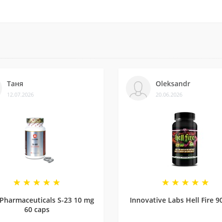
ків на різних платформах. Це підтверджує, що нам можна довіря
із постачальниками. Часто бувають знижки — слідкуйте за онов
Таня
Oleksandr
12.07.2026
20.06.2026
ли безліч замовлень, протестували багато продуктів і допомогл
 Pharmaceuticals S-23 10 mg
Innovative Labs Hell Fire 9
60 caps