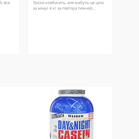
, все
Трохи ковбасить, але мабуть це ціна
за мінус 4 кг за півтора тижня)) ..