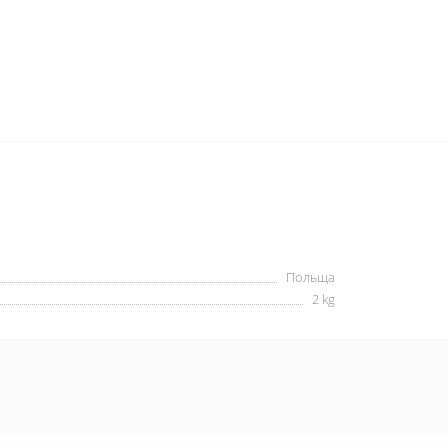
:
Польща
2 kg