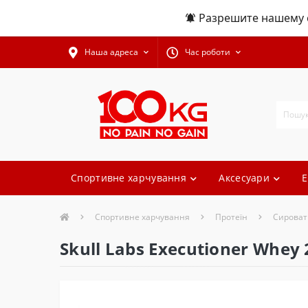
Разрешите нашему с
Наша адреса
Час роботи
Спортивне харчування
Аксесуари
Е
Спортивне харчування
Протеїн
Сироват
Skull Labs Executioner Whey 