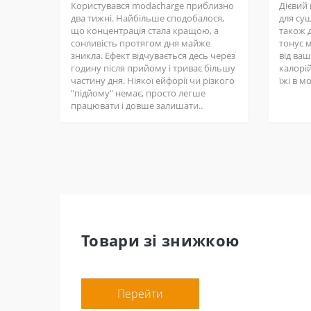
Користувався modacharge приблизно
Дієвий
два тижні. Найбільше сподобалося,
для суш
що концентрація стала кращою, а
також д
сонливість протягом дня майже
тонус 
зникла. Ефект відчувається десь через
від ва
годину після прийому і триває більшу
калорій
частину дня. Ніякої ейфорії чи різкого
їжі в м
"підйому" немає, просто легше
працювати і довше залишати..
Товари зі знижкою
Перейти