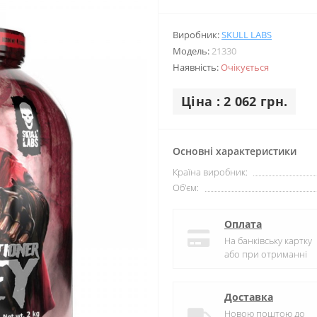
Виробник:
SKULL LABS
Модель:
21330
Наявність:
Очікується
Ціна : 2 062 грн.
Основні характеристики
Країна виробник:
Об'єм:
Оплата
На банківську картку
або при отриманні
Доставка
Новою поштою до