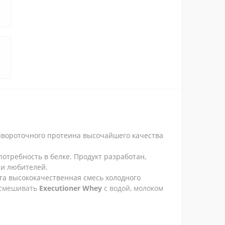
я
ывороточного протеина высочайшего качества
требность в белке. Продукт разработан,
 и любителей.
та высококачественная смесь холодного
 смешивать
Executioner Whey
с водой, молоком