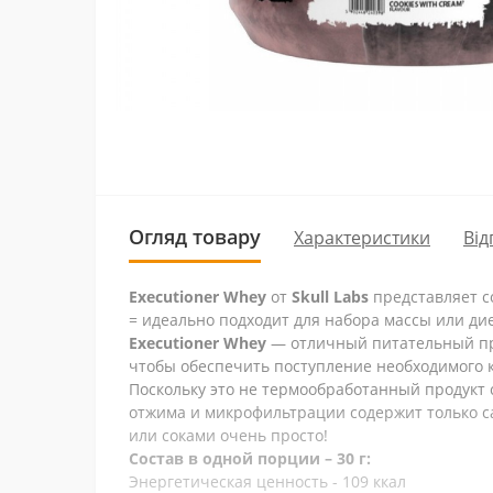
Огляд товару
Характеристики
Від
Executioner Whey
от
Skull Labs
представляет с
= идеально подходит для набора массы или ди
Executioner Whey
— отличный питательный про
чтобы обеспечить поступление необходимого к
Поскольку это не термообработанный продукт
отжима и микрофильтрации содержит только с
или соками очень просто!
Состав в одной порции – 30 г:
Энергетическая ценность - 109 ккал