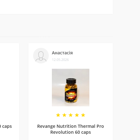
ти.
леннями на нашій сторінці у
Telegram-каналі
.
Анастасія
12.05.2026
и багатьом клієнтам. Нам приємно, що нас
0 caps
Revange Nutrition Thermal Pro
Revolution 60 caps