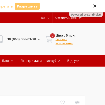
×
претить
Разрешить
Powered by SendPulse
UA
Особистий кабінет
Ціна : 0 грн.
0
+38 (068) 386-01-78
Зробити
замовлення
+38 (068) 386-01-78
Блог
Як отримати знижку?
Відгуки
+38 (068) 386-01-78
+38 (068) 386-01-78
oleg.artem