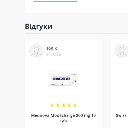
3 - Безпека
Ми сертифіковані на Prom і маємо багато відгу
Відгуки
4 - Спеціальні пропозиції
Маємо хороші ціни завдяки прямим контактам 
Толік
5 - Репутація
24.07.2026
Ми працюємо з 2011 року. За цей час відправи
рекомендують і повертаються знову.
Mednova Modacharge 200 mg 10
Swiss
tab