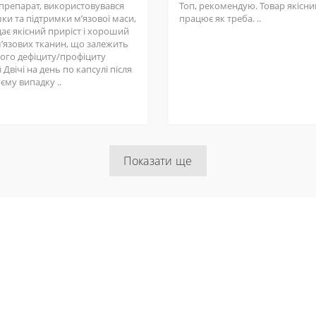
 препарат, використовувався
Топ, рекомендую. Товар якісний
ки та підтримки мʼязової маси,
працює як треба. ..
ає якісний приріст і хороший
мʼязових тканин, що залежить
шого дефіциту/профіциту
 Двічі на день по капсулі після
оєму випадку ..
Показати ще