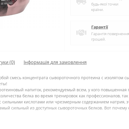
будь-якої точки
країни.
Гарантії
Гарантія поверненн
грошей.
гуки (0)
Інформація для замовлення
обой смесь концентрата сывороточного протеина с изолятом с
еты!
теиновый напиток, рекомендуемый всем, у кого повышенная по
оличества белка во время тренировок как профессионалов, так
 с сильными кислотами или чрезмерным содержанием натрия, э
амый сильный из доступных сывороточных белков. Вот почему