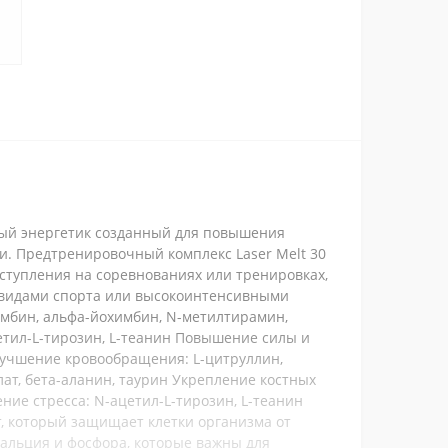
я
чный энергетик созданный для повышения
и. Предтренировочный комплекс Laser Melt 30
ступления на соревнованиях или тренировках,
и видами спорта или высокоинтенсивными
мбин, альфа-йохимбин, N-метилтирамин,
тил-L-тирозин, L-теанин Повышение силы и
Улучшение кровообращения: L-цитруллин,
лат, бета-аланин, таурин Укрепление костных
ие стресса: N-ацетил-L-тирозин, L-теанин
нт, который защищает клетки организма от
кальция и фосфора, которые важны для