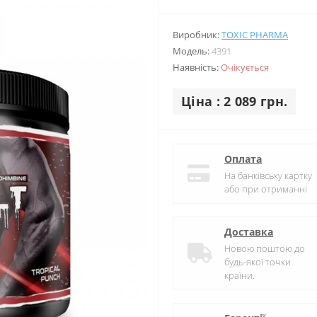
Виробник:
TOXIC PHARMA
Модель:
4391
Наявність:
Очікується
Ціна : 2 089 грн.
Оплата
На банківську картку
або при отриманні
Доставка
Новою поштою до
будь-якої точки
країни.