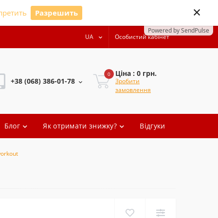
×
претить
Разрешить
Powered by SendPulse
UA
Особистий кабінет
Ціна : 0 грн.
0
+38 (068) 386-01-78
Зробити
замовлення
+38 (068) 386-01-78
Блог
Як отримати знижку?
Відгуки
+38 (068) 386-01-78
+38 (068) 386-01-78
workout
oleg.artem