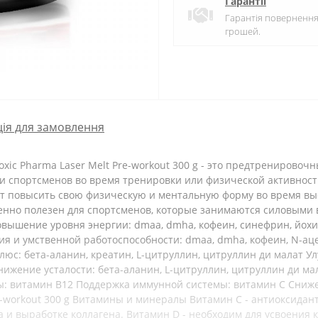
Гарантії
Гарантія поверненн
грошей.
ія для замовлення
xic Pharma Laser Melt Pre-workout 300 g - это предтренирово
и спортсменов во время тренировки или физической активност
ят повысить свою физическую и ментальную форму во время вы
бенно полезен для спортсменов, которые занимаются силовым
вышение уровня энергии: dmaa, dmha, кофеин, синефрин, йохи
 и умственной работоспособности: dmaa, dmha, кофеин, N-аце
юс: бета-аланин, креатин, L-цитруллин, цитруллин ди малат 
нижение усталости: бета-аланин, L-цитруллин, цитруллин ди ма
: витамин B12 Поддержка иммунной системы: витамин C Снижен
Pre-workout 300 g Витамины и минералы Витамин С - антиоксида
 и выработке коллагена. Витамин D - необходим для усвоения 