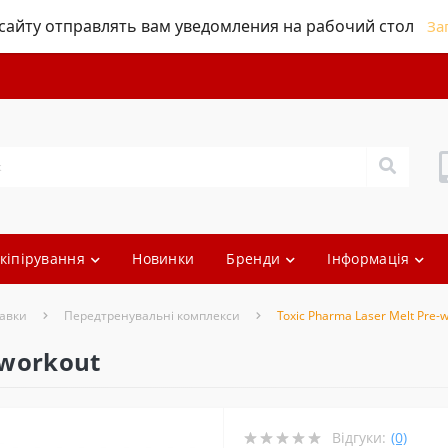
айту отправлять вам уведомления на рабочий стол
За
кіпірування
Новинки
Бренди
Інформація
авки
Передтренувальні комплекси
Toxic Pharma Laser Melt Pre-
-workout
Відгуки:
(0)