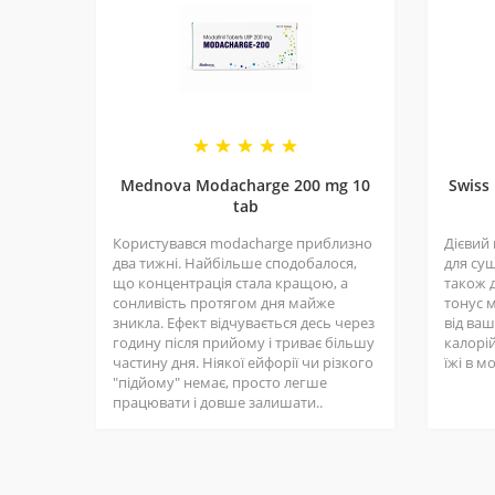
HCL может быть использован для повышения у
рекомендують і повертаються знову.
является более селективным агонистом 2-адр
повысить уровень энергии и улучшить концен
повышения уровня энергии и улучшения концент
мин перед физической активностью. Принимая 
выпить через время в случае необходимости. 
за ней следуют.
Mednova Modacharge 200 mg 10
Swiss
tab
Користувався modacharge приблизно
Дієвий
два тижні. Найбільше сподобалося,
для суш
що концентрація стала кращою, а
також д
сонливість протягом дня майже
тонус 
зникла. Ефект відчувається десь через
від ва
годину після прийому і триває більшу
калорій
частину дня. Ніякої ейфорії чи різкого
їжі в м
"підйому" немає, просто легше
працювати і довше залишати..