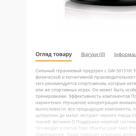
Огляд товару
Відгуки (0)
Інформац
Сильный гераниевый предтрен с GW-501516! To
физической и когнитивной производительност
serv рекомендуется спортсменам, которые хот
или же спортивных играх. Он может быть осо
тренировками. Эффективность компонентов По
нарингенин Улучшение концентрации внимания
выносливости: все предыдущие компоненты, пл
цитруллин ди малат, экстракт черного перца С
тканей: витамин D Поддержка нервной системы
Что входит в состав Toxic Pharma Laser Melt 
повреждения. Также помогает усвоению железа