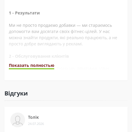
1 - Результати
Ми не просто продаємо добавки — ми стараємось
допомогти вам досягати своїх фітнес-цілей. У нас
можна знайти продукти, які реально працюють, а не
просто добре виглядають у рекламі.
2 - Обслуговування клієнтів
Показать полностью
Ми завжди на зв’язку у Telegram, WhatsApp, Viber,
Instagram, YouTube, та через електронну пошту. А ще
швидко обробляємо замовлення. Наші покупці часто це
відзначають у відгуках.
Відгуки
3 - Безпека
Ми сертифіковані на Prom і маємо багато відгуків на
Толік
різних платформах. Це підтверджує, що нам можна
24.07.2026
довіряти.