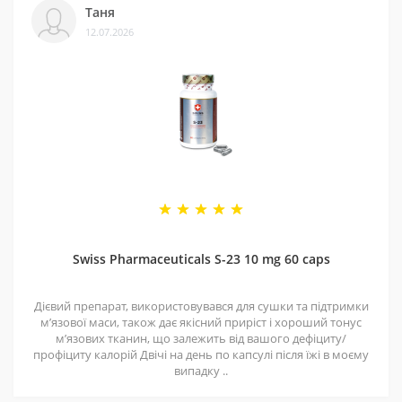
Таня
12.07.2026
Swiss Pharmaceuticals S-23 10 mg 60 caps
Дієвий препарат, використовувався для сушки та підтримки
мʼязової маси, також дає якісний приріст і хороший тонус
мʼязових тканин, що залежить від вашого дефіциту/
профіциту калорій Двічі на день по капсулі після їжі в моєму
випадку ..