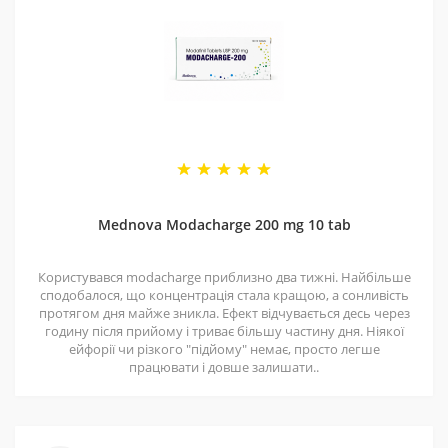
4 - Спеціальні пропозиції
Маємо хороші ціни завдяки прямим контактам із
постачальниками. Часто бувають знижки — слідкуйте
за оновленнями на нашій сторінці у
Telegram-каналі
.
5 - Репутація
Ми працюємо з 2011 року. За цей час відправили
безліч замовлень, протестували багато продуктів і
Mednova Modacharge 200 mg 10 tab
допомогли багатьом клієнтам. Нам приємно, що нас
рекомендують і повертаються знову.
Користувався modacharge приблизно два тижні. Найбільше
сподобалося, що концентрація стала кращою, а сонливість
протягом дня майже зникла. Ефект відчувається десь через
годину після прийому і триває більшу частину дня. Ніякої
ейфорії чи різкого "підйому" немає, просто легше
працювати і довше залишати..